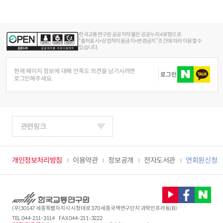
한국교통연구원 공공저작물은 공공누리 4유형으로
“출처표시+상업적이용금지+변경금지” 조건에 따라 이용할 수
있습니다.
현재 페이지 정보에 대해 만족도 의견을 남기시려면
로그인
로그인해주세요.
관련링크
개인정보처리방침
이용약관
정보공개
전자도서관
연회원신청
(우)30147 세종특별자치시 시청대로 370 세종국책연구단지 과학인프라동(B)
TEL
044-211-3114
FAX 044-211-3222