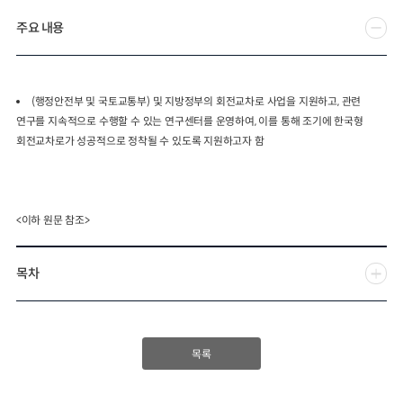
주요 내용
2024년 국가교통조사 및 분석
2024 생활물류 서비스 보
요약보고서
택배
배달대행
퀵서비
전국여객OD
여객통행량
통행발생모형
소화물배송대행
(
행정안전부 및 국토교통부
)
및 지방정부의 회전교차로 사업을 지원하고
,
관련
수단분담모형
여객OD현행화
2025.09.30
연구를 지속적으로 수행할 수 있는 연구센터를 운영하여
,
이를 통해 조기에 한국형
권역별통행지표
사회경제지표
회전교차로가 성공적으로 정착될 수 있도록 지원하고자 함
교통수요예측
2024.12.31
<이하 원문 참조>
목차
목록