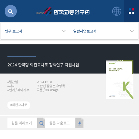
연구 보고서
일반사업보고서
2024 한국형 회전교차로 정책연구 지원사업
북
거
주행
발간일
2024.12.31
저자
조한선,김영춘,유형목
항공
언어 / 페이지수
국문 / 383 Page
잡비용
물
#회전교차로
교통
운임
원문 미리보기
원문 다운로드
일반사업보고서
기획도서