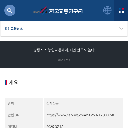
최신교통뉴스
강릉시 지능형교통체계, 시민 만족도 높아
북
2025.07.18
거
주행
항공
개요
잡비용
물
교통
출처
전자신문
운임
관련 URL
https://www.etnews.com/20250717000050
일반사업보고서
기획도서
게재일
2025.07.18