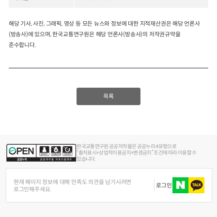
2024년 국가교통조사 및 분석
2024 생활물류 서비스 보
해당 기사, 사진, 그래픽, 영상 등 모든 뉴스와 정보에 대한 지적재산권은 해당 언론사
요약보고서
(방송사)에 있으며, 한국교통연구원은 해당 언론사(방송사)의 저작권규약을
택배
배달대행
퀵서비
전국여객OD
여객통행량
통행발생모형
준수합니다.
소화물배송대행
수단분담모형
여객OD현행화
2025.09.30
권역별통행지표
사회경제지표
교통수요예측
2024.12.31
목록
한국교통연구원 공공저작물은 공공누리 4유형으로
“출처표시+상업적이용금지+변경금지” 조건에 따라 이용할 수
있습니다.
현재 페이지 정보에 대해 만족도 의견을 남기시려면
로그인
로그인해주세요.