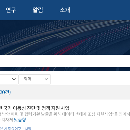
연구
알림
소개
영역
(20건)
반 국가 이동성 진단 및 정책 지원 사업
 방안 마련 및 협력기완 발굴을 위해 데이터 생태계 조성 지원사업*을 연계하
한 지자체
맞춤
형
025년 주요연구ㆍ사업