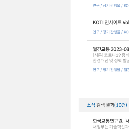
연구
정기 간행물
KO
KOTI 인사이트 Vol.
연구
정기 간행물
KO
월간교통 2023-0
[시론] 코로나19 종
환경개선 및 정책 발굴
[특집5] 포스트 코로
연구
정기 간행물
월
휴가 트렌드,[KOTI
[사진으로 본 교통] 도
본 교통·물류] 전체 
교통 동향] 스위스, 
보도자료를 통해 본 
소식
검색 결과
(10건)
한국교통연구원, ‘
새정부는 기술혁신과 