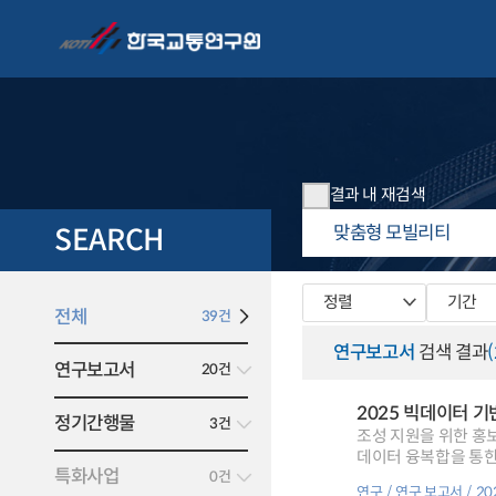
결과 내 재검색
SEARCH
정렬
기간
전체
39건
연구보고서
검색 결과
연구보고서
20건
2025 빅데이터 기
정기간행물
3건
조성 지원을 위한 홍보
데이터 융복합을 통
특화사업
0건
연구
연구 보고서
2