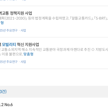
광역교통 정책지원 사업
획(2021~2030)」 등의 법정계획을 수립하였고, 「알뜰교통카드」, 「S-BRT」
답
형
025년 주요연구ㆍ사업
역
모빌리티
혁신 지원사업
 교통소외지역 해소 지속적인 교통분야 국정과제 아젠다로 추진 ⊙ 지방도시
스 이용 불편으로,
맞춤
형
025년 주요연구ㆍ사업
(3건)
2 No.6