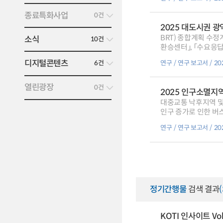
종료특화사업
0건
2025 대도시권 
BRT) 종합계획 수정계
소식
10건
환승센터」, 「수요응
디지털콘텐츠
연구
연구 보고서
2
6건
열린광장
0건
2025 인구소멸지
대중교통 낙후지역 및
인구 증가로 인한 버
연구
연구 보고서
2
정기간행물
검색 결과
KOTI 인사이트 Vol.