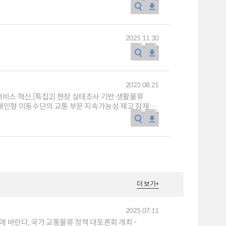
2025.11.30
2023.08.21
서비스 혁신,[특집2] 현장 실태조사 기반 생활물류
] 개인형 이동수단의 교통 부문 지속가능성 제고 잠재력,
발전 전략,[특집7] 코로나19 엔데믹 전환에 따라 바뀐
S 지향하는 글로벌 통합 모빌리티 서비스 제공,
기후위기 대응을 위한 녹색교통 콘퍼런스‘ 개최 외,[통계로
 어느 대만 여성의 한국 가기 싫은 10가지 이유,[글로벌
STS 공동세미나 개최,[교통 관련 보도자료 중계]
더 보기
+
2025.07.11
바란다, 국가 교통물류 정책 대토론회 개최 -