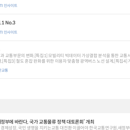
TI 인사이트
1 No.3
TI 인사이트
8
식과 교통부문의 변화,[특집1] 모빌리티 빅데이터 가상결합 분석을 통한 교통
,[특집3] 철도 혼잡 완화를 위한 이용자 맞춤형 광역버스 노선 설계,[특집4
나 시대, 국제항공 정책 방향,[특집6] 포스트 코로나 시대의 스마트 모빌리티 
간교통
가 만난 사람] 이주민 도로교통공단 이사장,[현장탐방] 네이처모빌리티, Maa
심항공교통(UAM) 기술의 각축장 ‘2023 파리 에어쇼‘,[KOTI NEWS] ‘
교통사고 현황, 어린이 교통사고 현황, 노인 교통사고 현황 등,[숨은 교통 찾기]
대중교통 내 승객사고 원인 조사 및 예방책 고안,[안테나] KOTI-WCTRS-EA
주요 교통뉴스,[교통 SPOT] 현대인의 편리한 생활파트너 택배서비스
새정부에 바란다, 국가 교통물류 정책 대토론회’ 개최
경제성장, 국민 생명을 지키는교통 대전환 이끌어야 한국교통연구원,새정부에 