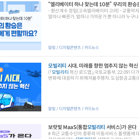
“엘리베이터 하나 찾는데 10분” 우리의 환승
- 환산계수 정립(고속엘리베이터 고려) - 교통약
얼마나 빠른가, 얼마나 가까운가 뿐 아니라 누구나
알림
디지털콘텐츠
카드뉴스
모빌리티
시대, 미래를 향한 멈추지 않는 혁신
(「
모빌리티
혁신 로드맵」
변화에 대응하기 위해자율주행차, 도심항공교통(UA
알림
디지털콘텐츠
카드뉴스
보랏빛 MaaS(통합
모빌리티
서비스)가 온다
# 최근 교통수단의 종류와 이동서비스 플랫폼에