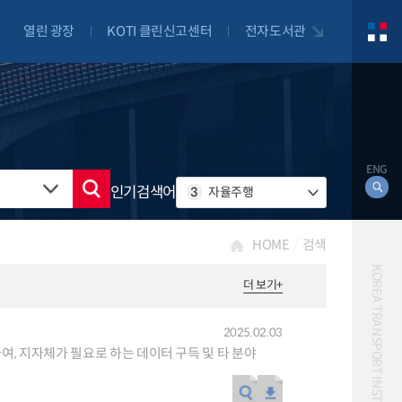
열린 광장
KOTI 클린신고센터
전자도서관
ENG
인기검색어
3
자율주행
HOME
검색
KOREA TRANSPORT INSTITUTE
더 보기
+
2025.02.03
대북
자전거
여, 지자체가 필요로 하는 데이터 구득 및 타 분야
자율주행
물류
항공
교통혼잡비용