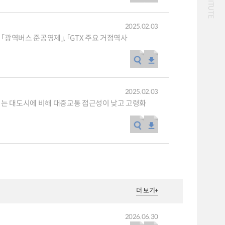
화물
대중교통
일반사업보고서
기획도서
철도
운임
2025.02.03
2024년 국가교통조사 및
2024 생활물류 서비스
, 「광역버스 준공영제」, 「GTX 주요 거점역사
분석 요약보고서
보고서
전국여객OD
여객통행량
택배
배달대행
퀵서비스
통행발생모형
수단분담모형
소화물배송대행
여객OD현행화
권역별통행지표
2025.09.30
사회경제지표
교통수요예측
2025.02.03
2024.12.31
는 대도시에 비해 대중교통 접근성이 낮고 고령화
더 보기
+
2026.06.30