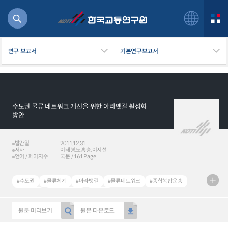
연구 보고서
기본연구보고서
수도권 물류 네트워크 개선을 위한 아라뱃길 활성화
북
방안
거
주행
발간일
2011.12.31
항공
저자
이태형,노홍승,이지선
잡비용
언어 / 페이지수
국문 / 161 Page
물
교통
#수도권
#물류체계
#아라뱃길
#물류네트워크
#종합복합운송
운임
#탄소배출
#교통혼잡비용
#친환경
원문 미리보기
원문 다운로드
일반사업보고서
기획도서