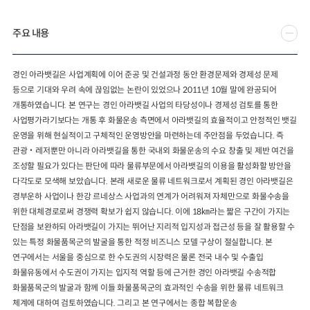
2024년 국가교통조사 및 분석
2024 생활물류 서비스 보
주요 내용
요약보고서
택배
배달대행
퀵서비
전국여객OD
여객통행량
통행발생모형
소화물배송대행
경인 아라뱃길은 사업계획에 이어 준공 및 건설과정 동안 환경문제와 경제성 문제
수단분담모형
여객OD현행화
2025.09.30
등으로 기대와 우려 속에 끊임없는 논란이 있었으나 2011년 10월 말에 완공되어
권역별통행지표
사회경제지표
개통하였습니다. 본 연구는 경인 아라뱃길 사업의 타당성이나 경제성 검토를 통한
교통수요예측
2024.12.31
사업평가라기보다는 개통 후 화물운송 측면에서 아라뱃길의 효율적이고 안정적인 뱃길
운영을 위해 현실적이고 구체적인 운영방안을 마련하는데 주안점을 두었습니다. 즉
관광‧레저뿐만 아니라 아라뱃길을 통한 국내외 화물운송의 수요 창출 및 제반 여건을
조성할 필요가 있다는 판단에 따라 물류부문에서 아라뱃길의 이용을 활성화할 방안을
다각도로 모색해 보았습니다. 본래 새로운 물류 네트워크로서 계획된 경인 아라뱃길은
경부운하 사업이나 한강 르네상스 사업과의 연계가 어려워져 자체만으로 화물수송을
위한 대체경로로써 경쟁력 확보가 쉽지 않습니다. 이에 18㎞라는 짧은 구간이 가지는
단점을 보완하되 아라뱃길이 가지는 뛰어난 지리적 입지성과 접근성 등을 잘 활용할 수
있는 특정 화물품목군의 발굴을 통한 적정 비즈니스 모델 구상이 절실합니다. 본
연구에서는 서울을 중심으로 한 수도권의 시장력은 물론 전국 내수 및 수출입
화물유동에서 수도권이 가지는 입지적 역할 등에 근거한 경인 아라뱃길 수송적합
화물품목군의 발굴과 함께 이들 화물품목군의 효과적인 수송을 위한 물류 네트워크
체계에 대하여 검토하였습니다. 그리고 본 연구에서는 종합 복합운송