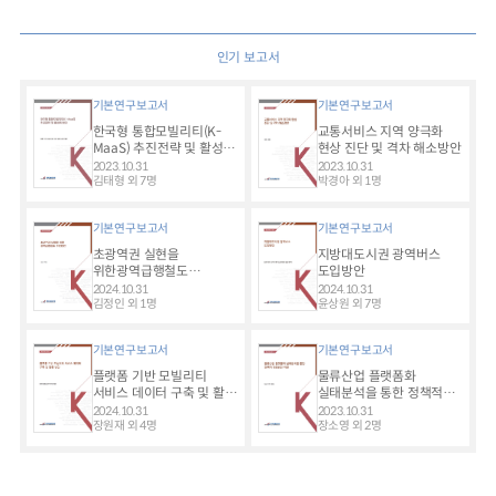
인기 보고서
기본연구보고서
기본연구보고서
한국형 통합모빌리티(K-
교통서비스 지역 양극화
MaaS) 추진전략 및 활성화
현상 진단 및 격차 해소방안
방안
2023.10.31
2023.10.31
김태형 외 7명
박경아 외 1명
기본연구보고서
기본연구보고서
초광역권 실현을
지방대도시권 광역버스
위한광역급행철도
도입방안
추진방안
2024.10.31
2024.10.31
김정인 외 1명
윤상원 외 7명
기본연구보고서
기본연구보고서
플랫폼 기반 모빌리티
물류산업 플랫폼화
서비스 데이터 구축 및 활용
실태분석을 통한 정책적
방안
대응방안 마련
2024.10.31
2023.10.31
장원재 외 4명
장소영 외 2명