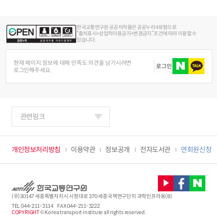
한국교통연구원 공공저작물은 공공누리 4유형으로
“출처표시+상업적이용금지+변경금지” 조건에 따라 이용할 수
있습니다.
현재 페이지 정보에 대해 만족도 의견을 남기시려면
로그인
로그인해주세요.
관련링크
개인정보처리방침
이용약관
정보공개
전자도서관
연회원신청
(우)30147 세종특별자치시 시청대로 370 세종국책연구단지 과학인프라동(B)
TEL
044-211-3114
FAX 044-211-3222
COPYRIGHT
© Korea transport institute all rights reserved.