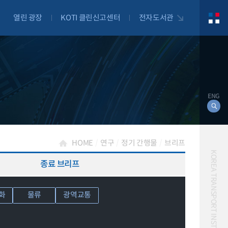
열린 광장
KOTI 클린신고센터
전자도서관
ENG
HOME
연구
정기 간행물
브리프
KOREA TRANSPORT INSTITUTE
종료 브리프
대북
화
물류
광역교통
자전거
자율주행
물류
항공
교통혼잡비용