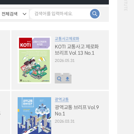
화물
대중교통
일반사업보고서
기획도서
철도
운임
2024년 국가교통조사 및
2024 생활물류 서비스
분석 요약보고서
보고서
전국여객OD
여객통행량
택배
배달대행
퀵서비스
교통사고제로화
통행발생모형
수단분담모형
소화물배송대행
KOTI 교통사고 제로화
여객OD현행화
권역별통행지표
2025.09.30
브리프 Vol.13 No.1
사회경제지표
교통수요예측
2024.12.31
2026.05.31
광역교통
광역교통 브리프 Vol.9
5
No.1
2026.03.31