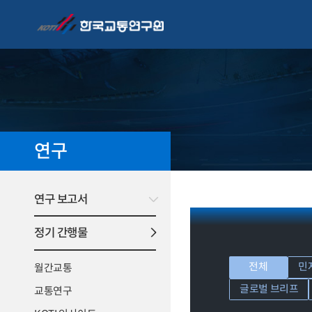
연구
연구 보고서
정기 간행물
전체
민
월간교통
글로벌 브리프
교통연구