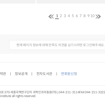
1
2
3
4
5
6
7
8
9
10
현재 페이지 정보에 대해 만족도 의견을 남기시려면 로그인해주세요.
약관
정보공개
전자도서관
연회원신청
대로 370 세종국책연구단지 과학인프라동(B)
TEL
044-211-3114
FAX 044-211-322
nstitute all rights reserved.