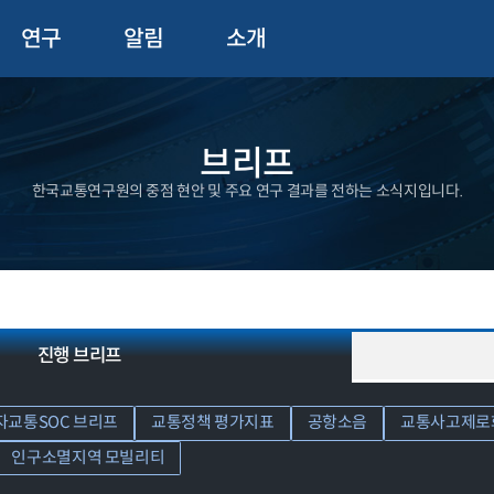
연구
알림
소개
브리프
한국교통연구원의 중점 현안 및 주요 연구 결과를 전하는 소식지입니다.
진행 브리프
자교통SOC 브리프
교통정책 평가지표
공항소음
교통사고제로
인구소멸지역 모빌리티