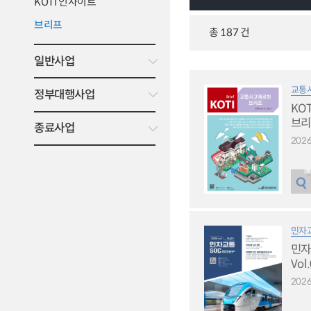
KOTI 인사이트
브리프
총 187 건
일반사업
교통
정부대행사업
KO
브리프
종료사업
2026
민자
민자
Vol
2026