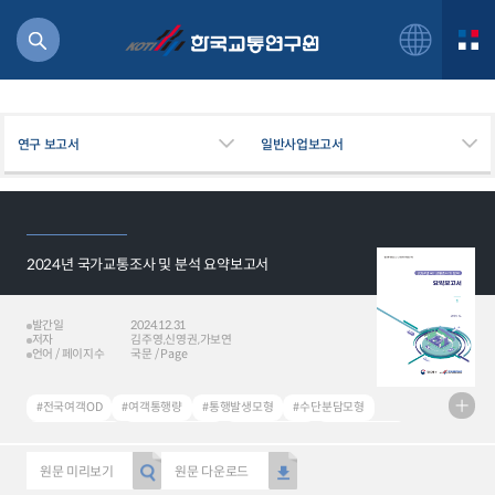
제1장 사업 총괄 부문 / 1 제1절 사업의 개요 / 3 제2절 2024년 사업내용 / 9 제3절 사업추진방안 / 13 제2장 전국 여객 O/D
보완갱신 / 17 제1절 과업의 개요 / ..">
제1장 사업 총괄 부문 / 1 제1절 사업의 개요 / 3 제2절 2024년 사업내용 / 9 제3절
사업추진방안 / 13 제2장 전국 여객 O/D 보완갱신 / 17 제1절 과업의 개요 / ..">
연구 보고서
일반사업보고서
2024년 국가교통조사 및 분석 요약보고서
북
거
주행
발간일
2024.12.31
저자
김주영,신영권,가보연
항공
언어 / 페이지수
국문 / Page
잡비용
물
#전국여객OD
#여객통행량
#통행발생모형
#수단분담모형
교통
#여객OD현행화
#권역별통행지표
#사회경제지표
#교통수요예측
운임
원문 미리보기
원문 다운로드