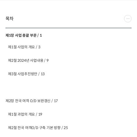
일반사업보고서
기획도서
목차
2024년 국가교통조사 및 분석
2024 생활물류 서비스 보
요약보고서
택배
배달대행
퀵서비
제1장 사업 총괄 부문 / 1
전국여객OD
여객통행량
통행발생모형
소화물배송대행
수단분담모형
여객OD현행화
제1절 사업의 개요 / 3
2025.09.30
권역별통행지표
사회경제지표
교통수요예측
제2절 2024년 사업내용 / 9
2024.12.31
제3절 사업추진방안 / 13
제2장 전국 여객 O/D 보완갱신 / 17
제1절 과업의 개요 / 19
제2절 전국 여객O/D 구축 기본 방향 / 25