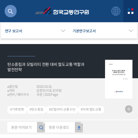
연구 보고서
기본연구보고서
탄소중립과 모빌리티 전환 대비 철도교통 역할과
북
발전전략
거
주행
발간일
2022.10.31
항공
저자
김정인,이호,진우정
잡비용
언어 / 페이지수
국문 / 203 Page
물
교통
#기후변화
#탄소중립
#모빌리티 교통수단
#미래 철도교통
운임
#수송부문 온실가스
원문 미리보기
원문 다운로드
일반사업보고서
기획도서