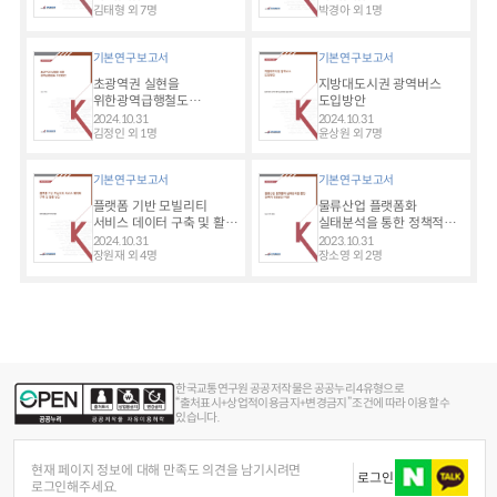
김태형 외 7명
박경아 외 1명
기본연구보고서
기본연구보고서
초광역권 실현을
지방대도시권 광역버스
위한광역급행철도
도입방안
추진방안
2024.10.31
2024.10.31
김정인 외 1명
윤상원 외 7명
기본연구보고서
기본연구보고서
플랫폼 기반 모빌리티
물류산업 플랫폼화
서비스 데이터 구축 및 활용
실태분석을 통한 정책적
방안
대응방안 마련
2024.10.31
2023.10.31
장원재 외 4명
장소영 외 2명
한국교통연구원 공공저작물은 공공누리 4유형으로
“출처표시+상업적이용금지+변경금지” 조건에 따라 이용할 수
있습니다.
현재 페이지 정보에 대해 만족도 의견을 남기시려면
로그인
로그인해주세요.