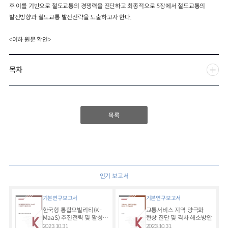
후 이를 기반으로 철도교통의 경쟁력을 진단하고 최종적으로 5장에서 철도교통의
발전방향과 철도교통 발전전략을 도출하고자 한다.
<이하 원문 확인>
목차
목록
인기 보고서
기본연구보고서
기본연구보고서
한국형 통합모빌리티(K-
교통서비스 지역 양극화
MaaS) 추진전략 및 활성화
현상 진단 및 격차 해소방안
방안
2023.10.31
2023.10.31