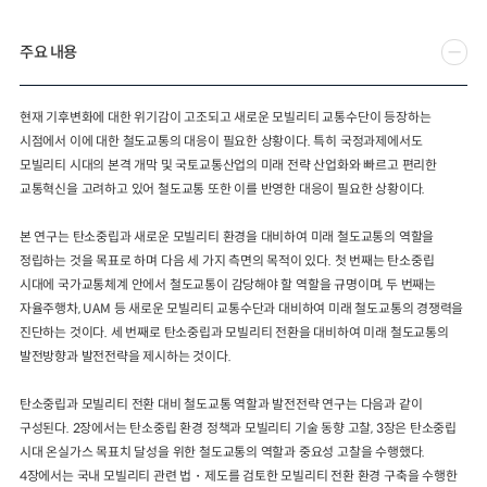
2024년 국가교통조사 및 분석
2024 생활물류 서비스 보
주요 내용
요약보고서
택배
배달대행
퀵서비
전국여객OD
여객통행량
통행발생모형
소화물배송대행
현재 기후변화에 대한 위기감이 고조되고 새로운 모빌리티 교통수단이 등장하는
수단분담모형
여객OD현행화
2025.09.30
시점에서 이에 대한 철도교통의 대응이 필요한 상황이다. 특히 국정과제에서도
권역별통행지표
사회경제지표
모빌리티 시대의 본격 개막 및 국토교통산업의 미래 전략 산업화와 빠르고 편리한
교통수요예측
2024.12.31
교통혁신을 고려하고 있어 철도교통 또한 이를 반영한 대응이 필요한 상황이다.
본 연구는 탄소중립과 새로운 모빌리티 환경을 대비하여 미래 철도교통의 역할을
정립하는 것을 목표로 하며 다음 세 가지 측면의 목적이 있다. 첫 번째는 탄소중립
시대에 국가교통체계 안에서 철도교통이 감당해야 할 역할을 규명이며, 두 번째는
자율주행차, UAM 등 새로운 모빌리티 교통수단과 대비하여 미래 철도교통의 경쟁력을
진단하는 것이다. 세 번째로 탄소중립과 모빌리티 전환을 대비하여 미래 철도교통의
발전방향과 발전전략을 제시하는 것이다.
탄소중립과 모빌리티 전환 대비 철도교통 역할과 발전전략 연구는 다음과 같이
구성된다. 2장에서는 탄소중립 환경 정책과 모빌리티 기술 동향 고찰, 3장은 탄소중립
시대 온실가스 목표치 달성을 위한 철도교통의 역할과 중요성 고찰을 수행했다.
4장에서는 국내 모빌리티 관련 법・제도를 검토한 모빌리티 전환 환경 구축을 수행한