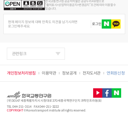
한국교통연구원 공공저작물은 공공누리 4유형으로
“출처표시+상업적이용금지+변경금지” 조건에 따라 이용할 수
있습니다.
현재 페이지 정보에 대해 만족도 의견을 남기시려면
로그인
로그인해주세요.
관련링크
개인정보처리방침
이용약관
정보공개
전자도서관
연회원신청
(우)30147 세종특별자치시 시청대로 370 세종국책연구단지 과학인프라동(B)
TEL
044-211-3114
FAX 044-211-3222
COPYRIGHT
© Korea transport institute all rights reserved.