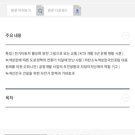
#전기자동차활성화
#친환경자동차
#전기자동차운영현황
#전기자동차인프라
#미국
#전지자동차
원문 미리보기
원문 다운로드
2024년 국가교통조사 및 분석
2024 생활물류 서비스 보
요약보고서
택배
배달대행
퀵서비
전국여객OD
여객통행량
통행발생모형
소화물배송대행
수단분담모형
여객OD현행화
주요 내용
2025.09.30
권역별통행지표
사회경제지표
교통수요예측
2024.12.31
특집 | 전기자동차 활성화 방안 그림으로 보는 교통 | KTX 개통 5년 운행 현황 시론 |
녹색성장에 따른 도로정책의 전환기 이달에 만난 사람 | 저탄소녹색성장국민포럼 대표
원희룡 의원 오피니언 | 공항개발 사업의 추진방향과 지방자치단체의 역할 기고 |
녹색선진국 건설을 위한 자전거 정책과 기대효과
목차