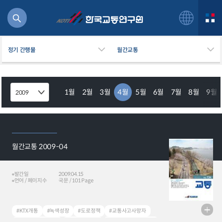
정기 간행물
월간교통
1월
2월
3월
4월
5월
6월
7월
8월
9월
북
거
주행
항공
월간교통 2009-04
잡비용
물
발간일
2009.04.15
교통
언어 / 페이지수
국문 / 101 Page
운임
#KTX개통
#녹색성장
#도로정책
#교통사고사망자
일반사업보고서
기획도서