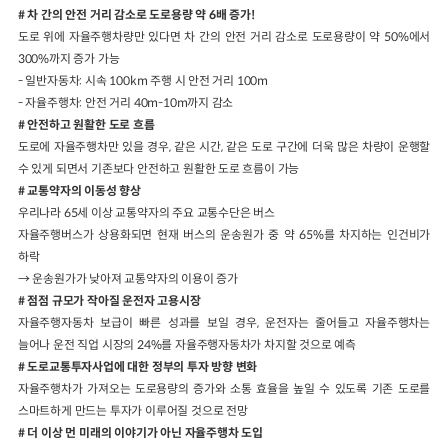
# 차 간의 안전 거리 감소로 도로용량 약 6배 증가!
도로 위에 자율주행차량만 있다면 차 간의 안전 거리 감소로 도로용량이 약 50%에서
300%까지 증가 가능
- 일반자동차: 시속 100km 주행 시 안전 거리 100m
- 자율주행차: 안전 거리 40m-10m까지 감소
# 안전하고 원활한 도로 흐름
도로에 자율주행차만 있을 경우, 같은 시간, 같은 도로 구간에 더욱 많은 차량이 운행할
수 있게 되면서 기존보다 안전하고 원활한 도로 흐름이 가능
# 교통약자의 이동성 향상
우리나라 65세 이상 교통약자의 주요 교통수단은 버스
자율주행버스가 상용화되면 현재 버스의 운송원가 중 약 65%를 차지하는 인건비가
하락
→ 운송원가가 낮아져 교통약자의 이용이 증가
# 점점 규모가 작아질 운전자 고용시장
자율주행자동차 보급이 빠른 성과를 보일 경우, 운전자는 줄어들고 자율주행차는
늘어나 운전 직업 시장의 24%를 자율주행자동차가 차지할 것으로 예측
# 도로교통투자사업에 대한 정부의 투자 방향 변화
자율주행차가 가져오는 도로용량의 증가와 소통 효율을 높일 수 있도록 기존 도로를
스마트하게 만드는 투자가 이루어질 것으로 전망
​# 더 이상 먼 미래의 이야기가 아닌 자율주행차 도입