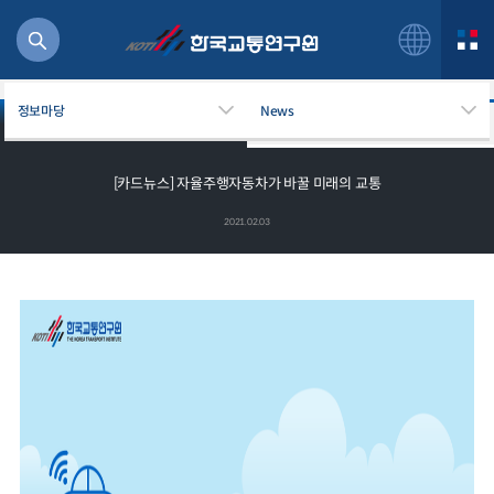
정보마당
News
관련 News
관련 국내외 행사
[카드뉴스] 자율주행자동차가 바꿀 미래의 교통
2021.02.03
북
거
주행
항공
잡비용
물
교통
운임
일반사업보고서
기획도서