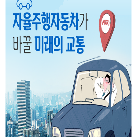
2024년 국가교통조사 및 분석
2024 생활물류 서비스 보
요약보고서
택배
배달대행
퀵서비
전국여객OD
여객통행량
통행발생모형
소화물배송대행
수단분담모형
여객OD현행화
2025.09.30
권역별통행지표
사회경제지표
교통수요예측
2024.12.31