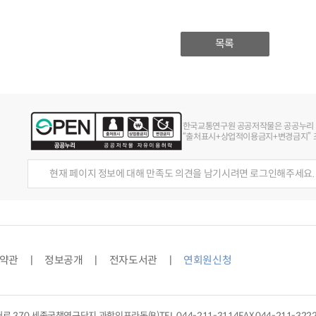
목록
한국교통연구원 공공저작물은 공공누리
“출처표시+상업적이용금지+변경금지” 조
현재 페이지 정보에 대해 만족도 의견을 남기시려면 로그인해주세요.
약관
정보공개
전자도서관
연회원신청
대로 370 세종국책연구단지 과학인프라동(B)
TEL
044-211-3114
FAX 044-211-322