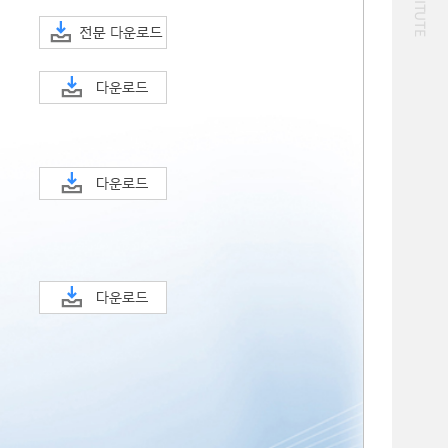
화물
대중교통
일반사업보고서
기획도서
철도
운임
2024년 국가교통조사 및
2024 생활물류 서비스
분석 요약보고서
보고서
전국여객OD
여객통행량
택배
배달대행
퀵서비스
통행발생모형
수단분담모형
소화물배송대행
여객OD현행화
권역별통행지표
2025.09.30
사회경제지표
교통수요예측
2024.12.31