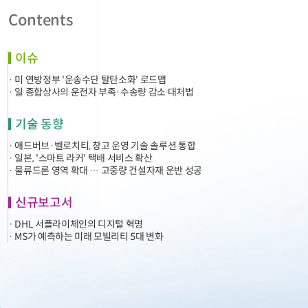
Contents
이슈
· 미 연방정부 '운송수단 탈탄소화' 로드맵
· 일 종합상사의 운전자 부족·수송량 감소 대처법
기술 동향
· 애드버브·벨로치티, 창고 운영 기술 솔루션 통합
· 일본, '스마트 라커' 택배 서비스 확산
· 물류드론 영역 확대 … 고중량 건설자재 운반 성공
신규보고서
· DHL 서플라이체인의 디지털 혁명
· MS가 예측하는 미래 모빌리티 5대 변화