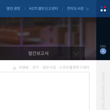
열린 광장
KOTI 클린신고센터
전자도서관
ENG
발간보고서
HOME
연구
일반사업
스마트물류연구센터
KOREA TRANSPORT INSTITUTE
대북
자전거
자율주행
물류
항공
교통혼잡비용