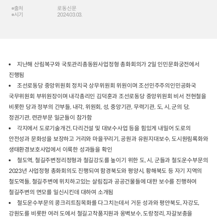
출처
로동신문
시기
2024.03.03.
2024년 국가교통조사 및 분석
2024 생활물류 서비스 보
요약보고서
택배
배달대행
퀵서비
전국여객OD
여객통행량
통행발생모형
소화물배송대행
수단분담모형
여객OD현행화
2025.09.30
지난해 산림복구와 국토관리총동원사업정형 총화회의가 2일 인민문화궁전에서
권역별통행지표
사회경제지표
진행됨
교통수요예측
2024.12.31
조선로동당 중앙위원회 정치국 상무위원회 위원이며 조선민주주의인민공화국
국무위원회 부위원장이며 내각총리인 김덕훈과 조선로동당 중앙위원회 비서 전현철을
비롯한 당과 정부의 간부들, 내각, 위원회, 성, 중앙기관, 무력기관, 도, 시, 군의 당,
정권기관, 련관부문 일군들이 참가함
각지에서 도로기술개건, 다리건설 및 대보수사업 등을 힘있게 내밀어 도로의
안전성과 문화성을 보장하고 거리와 마을꾸리기, 공원과 유원지대보수, 도시원림록화와
생태환경보호사업에서 이룩한 성과들을 확인
철도역, 철길주변정리정형과 철길강도를 높이기 위한 도, 시, 군들과 철도운수부문의
2023년 사업정형 총화회의도 진행되여 함경북도와 평양시, 황해북도 등 자기 지역의
철도역들, 철길주변에 위치하고있는 살림집과 공공건물들에 대한 보수를 진행하여
철길주변의 면모를 일신시킨데 대하여 소개됨
철도운수부문의 콩크리트침목화를 다그치는데서 거둔 성과와 평얀북도, 자강도,
강원도를 비롯한 여러 도에서 철길고착품지원과 옹벽보수, 도랑정리, 자갈보충을