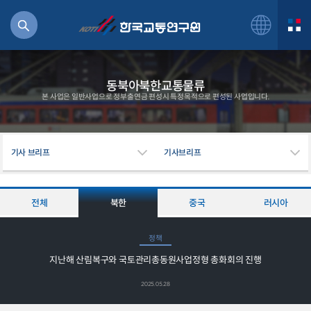
동북아북한교통물류
본 사업은 일반사업으로 정부출연금 편성시 특정목적으로 편성된 사업입니다.
북
기사 브리프
기사브리프
거
주행
항공
전체
북한
중국
러시아
잡비용
물
정책
교통
지난해 산림복구와 국토관리총동원사업정형 총화회의 진행
운임
2025.05.28
일반사업보고서
기획도서