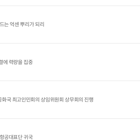
드는 억센 뿌리가 되리
결에 력량을 집중
화국 최고인민회의 상임위원회 상무회의 진행
용항공대표단 귀국