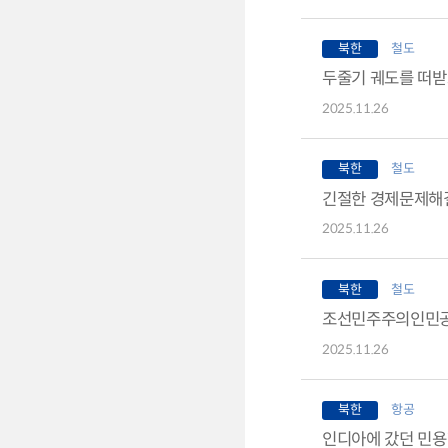
북한
철도
두줄기 궤도를 떠받
2025.11.26
북한
철도
긴절한 경제문제해
2025.11.26
북한
철도
조선민주주의인민공
2025.11.26
북한
항공
인디아에 갔던 민