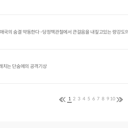
애국의 숨결 약동한다 -당정책관철에서 큰걸음을 내짚고있는 량강도의
래치는 단숨에의 공격기상
1
2
3
4
5
6
7
8
9
10