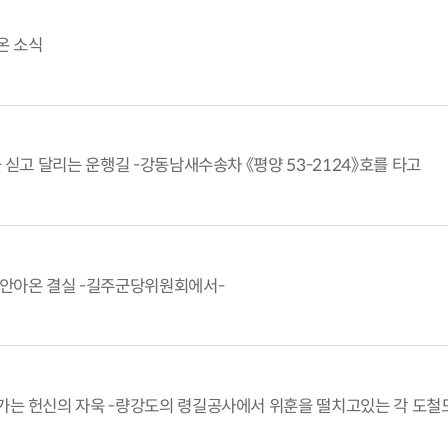
온 소식
 싣고 달리는 운행길 -강동남새수송차 《평양 53-2124》호를 타고
안아온 결실 -길주군당위원회에서-
는 헌신의 자욱 -량강도의 령길공사에서 위훈을 떨치고있는 각 도철