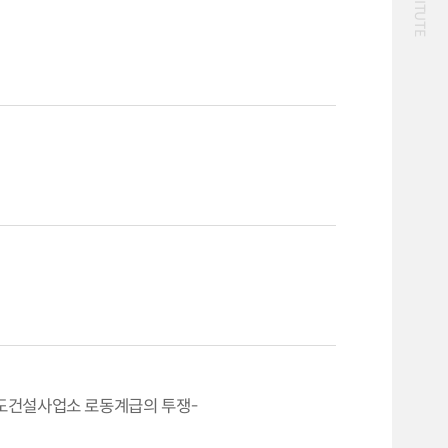
화물
대중교통
일반사업보고서
기획도서
철도
운임
2024년 국가교통조사 및
2024 생활물류 서비스
분석 요약보고서
보고서
전국여객OD
여객통행량
택배
배달대행
퀵서비스
통행발생모형
수단분담모형
소화물배송대행
여객OD현행화
권역별통행지표
2025.09.30
사회경제지표
교통수요예측
2024.12.31
도건설사업소 로동계급의 투쟁-