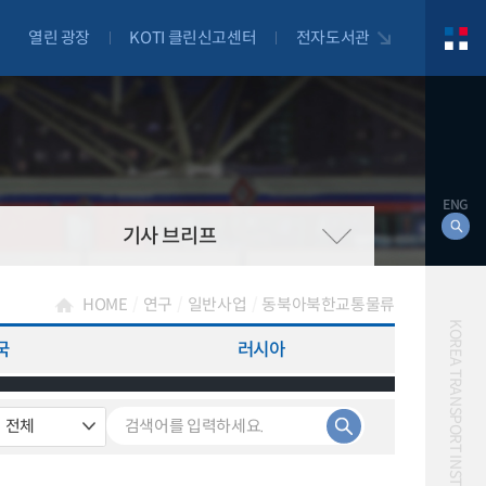
열린 광장
KOTI 클린신고센터
전자도서관
ENG
기사 브리프
HOME
연구
일반사업
동북아북한교통물류
KOREA TRANSPORT INSTITUTE
국
러시아
대북
자전거
자율주행
물류
항공
교통혼잡비용