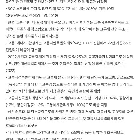
불안정한 재원조달 형태보다 안정적 재원 운용이 더욱 필요한 상황임
- SOC 노후화에 따라 필요한 장래 SOC 유지보수비는 2030년 기준 10조
3,890억원으로 추정(김주영, 2018)
- 한편, 교통·에너지·환경세에서 주요 전입비중을 차지하는 교통시설특별회계는 그
비중이 꾸준하게 감소함으로 인한 위기의식과 함께, 일각에서는 교통세 전입 구조의
경직성 논란이 꾸준하게 존재하였음
- 교통·에너지·환경세는 교통시설특별회계로‘94년 100% 전입에서‘22년 기준 68%
전입되며 비중이 감소함
- 2022년 현재 교특회계에 전입되는 재원 중 약 25%가 공공자금관리기금으로 예탁된
반면, 환경개선특별회계에서는 추가 전입금이 필요한 상황이 최근 반복됨(오경수,
2022)
- 교통시설특별회계 재원은 교통세 뿐만 아니라 일반회계 전입금과 도로법, 유료도로법,
국유재산법 등에 의한 국고수입 등으로 구성되는데, 계정간 배분 비중은 법에 근거하고
있어 칸막이식 배분으로 인해 재정 운용의 유연성 논란이 존재함
- 교통시설특별회계법 9조에 의해 도로계정(43~49%), 철도계정(30~36%), 공항계정
(~7%), 항만계정(7~13%), 교통체계관리계정(~10%)으로 비율 지정
- 신기술 확대 및 탄소중립으로의 사회기조 변화, 경제 저성장, 저출산 및 고령화에 따른
인구구조 변화 등 대내외 여건을 고려하여 교통세수 및 교통시설특별회계의 집행
효율화 검토가 요구됨
- 대내외 여건변화를 고려하고 관련 사업 간 소요예산 등을 반영하여 효율적으로
재원이 배분되고 있는지 집행 적절성 검토가 필요함