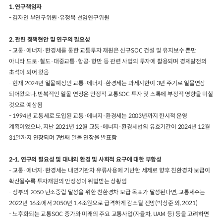
1. 연구책임자
- 김자인 부연구위원·유정복 선임연구위원
2024년 국가교통조사 및 분석
2024 생활물류 서비스 보
요약보고서
택배
배달대행
퀵서비
2. 관련 정책현안 및 연구의 필요성
전국여객OD
여객통행량
통행발생모형
소화물배송대행
- 교통·에너지·환경세를 통한 교통투자 재원은 신규SOC 건설 및 유지보수 뿐만
수단분담모형
여객OD현행화
아니라 도로·철도·대중교통·항공·항만 등 관련 사업의 투자에 활용되며 경제발전의
2025.09.30
권역별통행지표
사회경제지표
초석이 되어 왔음
교통수요예측
- 현재 2024년 일몰예정인 교통·에너지·환경세는 과세시한이 3년 주기로 일몰연장
2024.12.31
되어왔으나, 반복적인 일몰 연장은 안정적 교통SOC 투자 및 스톡에 부정적 영향을 미칠
것으로 예상됨
- 1994년 교통세로 도입된 교통·에너지·환경세는 2003년까지 한시적 운영
계획이었으나, 지난 2021년 12월 교통·에너지·환경세법의 유효기간이 2024년 12월
31일까지 연장되며 7번째 일몰 연장을 발표함
2-1. 연구의 필요성 및 대내외 환경 및 사회적 요구에 대한 부합성
- 교통·에너지·환경세는 내연기관차 유류사용에 기반한 세제로 향후 친환경차 보급이
확산될수록 투자재원의 안정성이 위협받는 상황임
- 정부의 2050 탄소중립 달성을 위한 친환경차 보급 목표가 달성된다면, 교통세수는
2022년 16조에서 2050년 1.4조원으로 급격하게 감소될 전망(박상준 외, 2021)
- 노후화되는 교통SOC 증가와 미래의 주요 교통사업(자율차, UAM 등) 등을 고려하면