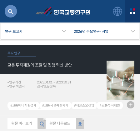
연구 보고서
2026년 주요연구·사업
주요 연구
교통 투자재원의 조달 및 집행 혁신 방안
북
거
주행
연구기간
2023.01.01 ~ 2023.10.31
연구 책임자
김자인,유정복
항공
잡비용
물
#교통에너지환경세
#교통시설특별회계
#재정소요전망
#교통투자재원
교통
#집행방안
#Transportation tax
운임
#Special account for transportation facilities
#Financial spending
원문 미리보기
원문 다운로드
#Transport investment
#Enforcement measure
일반사업보고서
기획도서