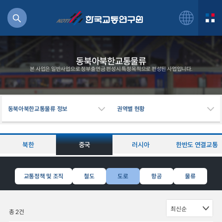
동북아북한교통물류
본 사업은 일반사업으로 정부출연금 편성시 특정목적으로 편성된 사업입니다.
북
동북아북한교통물류 정보
권역별 현황
거
주행
항공
북한
중국
러시아
한반도 연결교통
잡비용
물
교통
교통정책 및 조직
철도
도로
항공
물류
운임
총 2건
일반사업보고서
기획도서