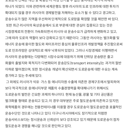
도로망의 신속한 개선 및 확충은 더 이상 연기할 수 없는 중차대한 국가적 과제의
하나가 되었다. 이와 관련하여 세계은행도 향후 러시아의 도로 인프라에 대한 투자가
확대되지 않을 경우 러시아의 경제발전을 저해하는 요소가 될 수 있다고 경고하고,
운송수요가 많은 지역을 우선하여 단계적으로 도로망을 확장할 것을 제안한 바 있다.
또한 최근 러시아의 육상운송에서 도로 부문에 대한 관심이 집중되고 있는 것은
시장경제로의 전환이 가속화되면서 러시아 내 운송수요가 급격하게 변화하고 있고,
그에 따라 도로의 역할이 보다 강화되고 있기 때문이다. 그동안 러시아는 벌크화물 및
에너지 운송에 용이한 철도와 파이프라인 중심의 물류인프라 개발정책을 추진함으로써
도로 인프라망은 상대적으로 매우 낙후되어 있었다. 그러나 시장경제로 이행하면서
러시아의 운송형태는 다양해진 시장수요에 대응하기 위해 단위당 운송량은 줄고
화물의 출발지와 목적지가 다변화되어 운송강도(transport intensity)는 과거의 절반
이하로 떨어졌으며, 또한 정시운송 개념이 확산되면서 도로운송에 대한 수요는 계속
증가하고 있는 추세에 있다.
그 외에도 러시아가 석유·가스 등 에너지자원 수출에 의존한 경제구조에서 탈피하여
보다 적극적으로 非에너지부문 제품의 수출경쟁력을 확대해나가기 위해서도
도로운송의 발전은 긴요한 과제의 하나이다. 현재 농산물, 광물 및 기타 공산품은
벌크화물 형태로 운송되고 있고, 이 경우 대부분은 주로 철도운송에 의존하고 있지만,
화학제품의 경우에는 전용컨테이너를 이용할 경우 도로운송이 철도운송만큼 효율적인
운송수단인 것으로 나타나고 있다. 더구나 러시아에서도 장기적으로 저렴한
운송서비스보다는 정시운송과 신뢰성이 보다 강조되고 있기 때문에 도로운송이 점차
철도운송과 경쟁을 해나갈 것으로 판단하고 있다.