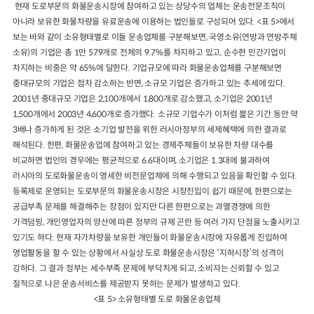
현재 도로부문의 화물운송시장에 참여하고 있는 상당수의 업체는 운송전문조직이
아니라 보유한 화물차량을 유료운송에 이용하는 법인들로 구성되어 있다. <표 5>에서
보는 바와 같이 소유형태별로 이들 운송업체를 구분해보면, 국영소유(연방과 연방주체
소유)의 기업은 총 1만 579개로 전체의 9.7%를 차지하고 있고, 순수한 민간기업이
차지하는 비중은 약 65%에 달한다. 기업규모에 따라 화물운송업체를 구분해보면
중대규모의 기업은 점차 감소하는 반면, 소규모 기업은 증가하고 있는 추세에 있다.
2001년 중대규모 기업은 2,100개에서 1,800개로 감소했고, 소기업은 2001년
1,500개에서 2003년 4,600개로 증가했다. 소규모 기업수가 이처럼 짧은 기간 동안 약
3배나 증가하게 된 것은 소기업 발전을 위한 러시아정부의 세제혜택에 의한 결과로
해석된다. 한편, 화물운송업에 참여하고 있는 경제주체들이 보유한 차량 대수를
비교하면 법인의 경우에는 평균적으로 6.6대이며, 소기업은 1.3대에 불과하여
러시아의 도로화물운송이 영세한 비전문업체에 의해 수행되고 있음을 확인할 수 있다.
등록제로 운영되는 도로부문의 화물운송시장은 시장진입이 쉽기 때문에, 한편으로는
공급부족 문제를 해결해주는 장점이 있지만 다른 한편으로는 과열경쟁에 의한
가격덤핑, 개인영업자의 양산에 따른 정부의 규제 곤란 등 여러 가지 단점을 노출시키고
있기도 하다. 현재 자가차량을 보유한 개인들이 화물운송시장에 자유롭게 진입하여
영업활동을 할 수 있는 상황에서 사실상 도로 화물운송시장은 ‘지하시장’의 성격이
강하다. 그 결과 정부는 세수부족 문제에 부닥치게 되고, 소비자는 신뢰할 수 있고
질적으로 나은 운송서비스를 제공받지 못하는 문제가 발생하고 있다.
<표 5> 소유형태별 도로 화물운송업체