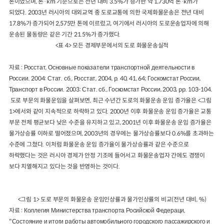
톤이었으며, 톤·km 기준으로는 전년 대비 3.5%가 증가한 약 1,730억 톤·km가
되었다. 2003년 러시아의 대외교역 중 도로교통에 의한 국제화물운송은 전년 대비
17.8%가 증가되어 2,575만 톤에 이르렀고, 여기에서 러시아의 도로운송업자에 의해
운송된 물동량은 같은 기간 21.5%가 증가했다.
<표 4> 모든 경제부문에서의 도로 화물운송실적
자료 : Росстат, Основные показатели транспортной деятельности в
России. 2004: Стат. сб., Росстат, 2004, p. 40, 41, 64; Госкомстат России,
Транспорт в России. 2003: Стат. сб., Госкомстат России, 2003, pp. 103-104.
도로 부문의 화물운임을 살펴보면, 최근 수년간 도로의 화물운송 운임 증가율은 <그림
1>에서와 같이 지속적으로 하락하고 있다. 2000년 이후 화물운송 운임 증가율은 교통
부문 전체 평균보다 낮은 수준을 유지하고 있고, 2001년 이후 화물운송 운임 증가율은
물가상승률 이하로 떨어졌으며, 2003년의 경우에는 물가상승률보다 0.6%를 초과하는
수준에 그쳤다. 이처럼 화물운송 운임 증가율이 물가상승률과 같은 수준으로
하락했다는 것은 러시아 경제가 안정 기조에 들어서고 화물운송업자 간에도 경쟁이
보다 치열해지고 있다는 것을 반영하는 것이다.
<그림 1> 도로 부문의 화물운송 운임인상률과 물가인상률의 비교(전년 대비, %)
자료 : Коллегия Министерства транспорта Росийской Федераци,
"Состояние и итоги работы автомобильного городского пассажирского и