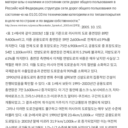
матери-алы о наличии и состоянии сети дорог общего пользования в
Российс-кой Федерации, структура сети дорог общего пользования по
состояни-ю на 01.01.03 по техническим категориям и по типам покрытия
в цело-м по стране и по видам собственности,"
http://www.mintrans.ru/pressa/Rosavtodor_Spravka1_2003.xls(검색일
: 2005. 10. 15).
<표 1>에서와 같이 2003년 1월 1일 기준으로 러시아의 도로 총연장은 89만
9,400km이고, 이중 공용도로의 총연장은 59만 2,600km로 전체의 65.9%를
차지한다. 다음 전체 도로 중 포장도로는 75만 6,900km이고, 공용도로 중 포장도로는
54만 1,100km이다. 연방도로의 총연장은 전체도로의 5.2%에 불과하고, 지방도로가
61%를 차지한다. 총연장 측면에서 이처럼 연방도로의 비중은 매우 낮지만 사실상 그
역할은 매우 크다. 이들 도로는 러시아 전체 도로운송의 거의 절반을 소화하고 있고,
국제운송의 수출입운송과 관련된 도로운송의 90%를 소화하고 있다.
1990년대 공용도로의 총연장 변화 추이를 살펴보면 신설도로의 집중적인 건설이
진행되었음을 확인할 수 있다. <표 1>에서 보듯이 1995~2003년간 공용도로의
총연장은 7만 3,600km나 증가되었다. 이 기간 동안에 옴스크-노보시비르스크, 치타-
하바로프스크, 크라스나야르스크-이르쿠츠크, 알타이-쿠즈바스 구간의 도로가
개통되었고, 그 결과 4천여 개 이상의 거주지가 기간교통망과 연결되게 되었다.
그러나 이러한 도로건설에도 불구하고 여전히 러시아의 도로밀도는 매우 낮은 수준에
머물러 있다. <표 2>에서와 같이 1990년 말에 23.4km/1,000k㎡ 이었던 공용도로의
도로밀도는 2003년 말에 이르러 31.9 km/1,000k㎡로 증가되었지만 이는 여전히
구소연방 국가들과 비교해도 1/3~1/7 수준에 불과한 실정이다.(부록 1의 도로연장