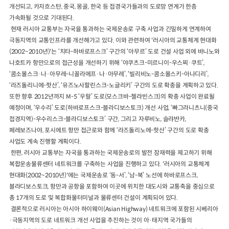
개선되고, 카자흐스탄, 중국, 몽골, 한국 등 접경국가들과의 도로망 연계가 한층
가속화될 것으로 기대된다.
현재 러시아 교통부는 자국을 통과하는 국제운송로 구축 사업과 긴밀하게 연계하여
극동지역의 교통인프라를 개선해가고 있다. 이와 관련하여 '러시아의 교통체계 현대화
(2002~2010년)'는 ‘치타-하바로프스크’ 구간의 ‘아무르’ 도로 건설 사업 외에 바니노와
나호트카 항만으로의 접근성을 개선하기 위해 ‘야쿠츠크-미르니이-우스찌·쿠트’,
‘콤소몰스크·나·아무레-니꼴라에프·나·아무레’, ‘빌리비노-콤소몰스키-아나디리’,
‘라즈돌리니에-핫산’, ‘유즈노사할린스크-노글리키’ 구간의 도로 확충을 계획하고 있다.
또한 향후 2012년까지 M-5 ‘우랄’ 도로(모스크바-첼랴빈스크)의 확충 사업이 완료될
예정이며, ‘우수리’ 도로(하바로프스크-블라디보스토크) 개선 사업, ‘빠그라니츠니(중국
접경지역)-우수리스크-블라디보스토크’ 구간, 그리고 자루비노, 슬랴뱐카,
페레보즈나야, 포시에트 항만 접근로와 함께 ‘라즈돌리노에-핫산’ 구간의 도로 확충
사업도 계속 진행할 계획이다.
한편, 러시아 교통부는 자국을 통과하는 국제운송로의 발전 잠재력을 제고하기 위해
복합운송물류센터 네트워크를 구축하는 사업을 진행하고 있다. '러시아의 교통체계
현대화(2002~2010년)'에는 국제운송로 ‘동-서’, ‘남-북’ 노선에 하바로프스크,
블라디보스토크, 항만과 공항을 포함하여 이곳에 위치한 대도시와 교통축을 중심으로
총 17개의 도로 및 복합화물터미널과 물류센터 건설이 계획되어 있다.
결론적으로 러시아는 아시아 하이웨이(Asian Highway) 네트워크에 포함된 시베리아
·극동지역의 도로 네트워크 개선 사업을 추진하는 것이 아·태지역 국가들의