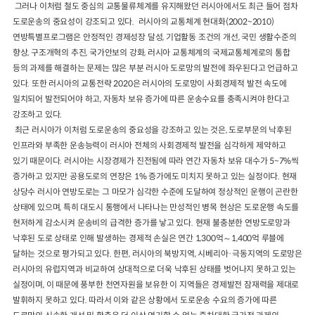
그러나 이처럼 철도 중심의 교통물류체계를 유지해왔던 러시아에서도 최근 들어 점차
도로운송의 중요성이 강조되고 있다. 러시아의 교통체계 현대화(2002~2010)
연방특별프로그램은 안정적인 경제성장 달성, 기업활동 조건의 개선, 국민 생활수준의
향상, 구조개혁의 추진, 국가안보의 강화, 러시아 교통체계의 국제교통체계로의 통합
등의 과제를 해결하는 문제는 많은 부분 러시아 도로망의 발전에 좌우된다고 언급하고
있다. 또한 러시아의 교통전략 2020은 러시아의 도로망이 사회경제적 발전 속도에
일치되어 발전되어야 하고, 자동차 보유 증가에 따른 운송수요를 충족시켜야 한다고
강조하고 있다.
최근 러시아가 이처럼 도로운송의 중요성을 강조하고 있는 것은, 도로부문의 낙후된
인프라와 부족한 운송능력이 러시아 전체의 사회경제적 발전을 심각하게 제약하고
있기 때문이다. 러시아는 시장경제가 진전됨에 따라 연간 자동차 보유 대수가 5~7%씩
증가하고 있지만 공용도로의 연장은 1% 증가에도 미치지 못하고 있는 실정이다. 현재
상당수 러시아 연방도로는 그 마모가 심각한 수준에 도달하여 정상적인 운행이 곤란한
상태에 있으며, 특히 대도시 통행에서 나타나는 만성적인 병목 현상은 도로운행 속도를
현저하게 감소시켜 운송비의 급격한 증가를 낳고 있다. 현재 불충분한 연방도로망과
낙후된 도로 상태로 인해 발생하는 경제적 손실은 연간 1,300억～1,400억 루블에
달하는 것으로 평가되고 있다. 한편, 러시아의 북방지역, 시베리아·극동지역의 도로망은
러시아의 유럽지역과 비교하여 상대적으로 더욱 낙후된 상태를 벗어나지 못하고 있는
실정이며, 이 때문에 풍부한 천연자원을 보유한 이 지역들은 경제발전 잠재력을 제대로
발휘하지 못하고 있다. 따라서 이와 같은 상황에서 도로운송 수요의 증가에 따른