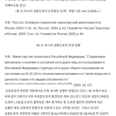
국제비교표 참고)
<표 2> 러시아 공용도로의 도로밀도 (단위 : 연말 기준, km/1,000k㎡)
자료 : Росстат, Основные показатели транспортной деятельности в
России. 2004: Стат. сб., Росстат, 2004, p. 61; Госкомстат России, Транспорт
в России. 2003: Стат. сб., Госкомстат России, 2003, p. 84.
<표 3> 러시아 공용도로의 포장 현황
자료 : Министерство транспорта Российской Федерации, "Справочные
материалы о наличии и состоянии сети дорог общ-его пользования в
Российской Федерации, структура сети дорог общего пользования по
состоянию на 01.01.03 по техническим категориям и по типам покрытия в
целом по стране и по видам собственности,"
http://www.mintrans.ru/pressa/Rosavtodor_Spravka1_2003.xls(검색일
: 2005. 10. 15)
도로포장과 관련된 지표에서도 이와 유사한 상황이 관찰되고 있다. <표 3>에서 보는
바와 같이 1997년 이후 비포장도로의 총연장은 계속 감소하고 있으며, 포장이 완료된
도로와 I, II등급 도로의 총연장은 계속 증가하는 등 도로망 발전과 관련하여 최근
상황은 매우 긍정적인 방향으로 선회하고 있는 것처럼 보인다. 그러나 러시아
공용도로의 포장완료 비율은 1995년 말 66.3%에서 2003년 말 68.4%로 약 10년의