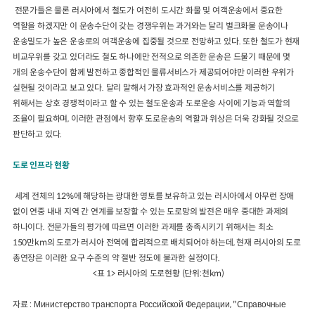
전문가들은 물론 러시아에서 철도가 여전히 도시간 화물 및 여객운송에서 중요한
역할을 하겠지만 이 운송수단이 갖는 경쟁우위는 과거와는 달리 벌크화물 운송이나
운송밀도가 높은 운송로의 여객운송에 집중될 것으로 전망하고 있다. 또한 철도가 현재
비교우위를 갖고 있더라도 철도 하나에만 전적으로 의존한 운송은 드물기 때문에 몇
개의 운송수단이 함께 발전하고 종합적인 물류서비스가 제공되어야만 이러한 우위가
실현될 것이라고 보고 있다. 달리 말해서 가장 효과적인 운송서비스를 제공하기
위해서는 상호 경쟁적이라고 할 수 있는 철도운송과 도로운송 사이에 기능과 역할의
조율이 필요하며, 이러한 관점에서 향후 도로운송의 역할과 위상은 더욱 강화될 것으로
판단하고 있다.
도로 인프라 현황
세계 전체의 12%에 해당하는 광대한 영토를 보유하고 있는 러시아에서 아무런 장애
없이 연중 내내 지역 간 연계를 보장할 수 있는 도로망의 발전은 매우 중대한 과제의
하나이다. 전문가들의 평가에 따르면 이러한 과제를 충족시키기 위해서는 최소
150만km의 도로가 러시아 전역에 합리적으로 배치되어야 하는데, 현재 러시아의 도로
총연장은 이러한 요구 수준의 약 절반 정도에 불과한 실정이다.
<표 1> 러시아의 도로현황 (단위:천km)
자료 : Министерство транспорта Российской Федерации, "Справочные