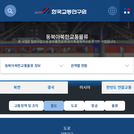
동북아북한교통물류
본 사업은 일반사업으로 정부출연금 편성시 특정목적으로 편성된 사업입니다.
북
동북아북한교통물류 정보
권역별 현황
거
주행
항공
북한
중국
러시아
한반도 연결교통
잡비용
물
교통정책 및 조직
철도
도로
항공
물류
교통
운임
도로
일반사업보고서
기획도서
2008.05.15