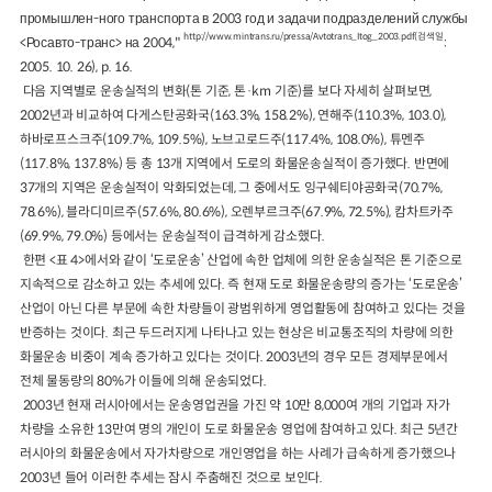
промышлен-ного транспорта в 2003 год и задачи подразделений службы
http://www.mintrans.ru/pressa/Avtotrans_Itog_2003.pdf(검색일
<Росавто-транс> на 2004,"
:
2005. 10. 26), p. 16.
다음 지역별로 운송실적의 변화(톤 기준, 톤·km 기준)를 보다 자세히 살펴보면,
2002년과 비교하여 다게스탄공화국(163.3%, 158.2%), 연해주(110.3%, 103.0),
하바로프스크주(109.7%, 109.5%), 노브고로드주(117.4%, 108.0%), 튜멘주
(117.8%, 137.8%) 등 총 13개 지역에서 도로의 화물운송실적이 증가했다. 반면에
37개의 지역은 운송실적이 악화되었는데, 그 중에서도 잉구쉐티야공화국(70.7%,
78.6%), 블라디미르주(57.6%, 80.6%), 오렌부르크주(67.9%, 72.5%), 캄차트카주
(69.9%, 79.0%) 등에서는 운송실적이 급격하게 감소했다.
한편 <표 4>에서와 같이 ‘도로운송’ 산업에 속한 업체에 의한 운송실적은 톤 기준으로
지속적으로 감소하고 있는 추세에 있다. 즉 현재 도로 화물운송량의 증가는 ‘도로운송’
산업이 아닌 다른 부문에 속한 차량들이 광범위하게 영업활동에 참여하고 있다는 것을
반증하는 것이다. 최근 두드러지게 나타나고 있는 현상은 비교통조직의 차량에 의한
화물운송 비중이 계속 증가하고 있다는 것이다. 2003년의 경우 모든 경제부문에서
전체 물동량의 80%가 이들에 의해 운송되었다.
2003년 현재 러시아에서는 운송영업권을 가진 약 10만 8,000여 개의 기업과 자가
차량을 소유한 13만여 명의 개인이 도로 화물운송 영업에 참여하고 있다. 최근 5년간
러시아의 화물운송에서 자가차량으로 개인영업을 하는 사례가 급속하게 증가했으나
2003년 들어 이러한 추세는 잠시 주춤해진 것으로 보인다.