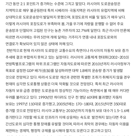
기간 동안 2.1 포인트가 증가하는 수준에 그치고 말았다. 러시아의 도로운송망은
지역적으로 매우 불균등한데 특히 시베리아·극동지역은 러시아의 유럽지역에 비해
상대적으로 도로운송망이 발달하지 못했으며, 포장도로의 비율 및 밀도가 매우 낮다.
이렇게 러시아의 포장도로가 부족하여 봄, 가을 우기에 차량을 운행할 수 없어 주요
운송망과 단절되어 고립된 인구는 농촌 거주자의 32.7%에 달한다. 최근 러시아 언론에
따르면 러시아에는 무려 5만여 개에 달하는 거주지가 연중 내내 포장도로와의
연결로가 확보되어 있지 않은 상태에 처해 있다.
전반적으로 현재 러시아의 도로망은 교통수요의 측면이나 러시아의 자동차 보유 증가
추세에 결코 부합하지 못하고 있는 실정이다. 러시아의 교통체계 현대화(2002~2010)
연방특별프로그램의 하위 프로그램인 자동차도로에 따르면 2010년까지 러시아정부가
목표로 설정한 GDP 배가(倍加)를 달성하려면 대략 1.8배의 운송량 증가가 발생할
것으로 전망하고 있다. 따라서 도로망 개선과 관련한 특별한 조취가 취해지지 않을 경우
현재의 심각한 도로통행 상황은 더욱 악화될 것으로 전망된다. 특히 최근 러시아의
자동차 보유 급증 경향은 도로운송의 정상적인 기능이라는 측면에서 볼 때 매우 커다란
우려를 불러오고 있다. 1990년만 하더라도 인구 천 명당 60대에 불과했던 자동차
보유는 1997년 110대로 증가했고, 2005년에는 170~180대, 2015년이면 350대로
증가할 것으로 전망된다. 러시아 교통부는 2010년까지 자동차 보유 대수가 1.5~1.6배
증가한다고 가정할 때 도로 인프라가 이에 상응하는 속도로 발전하지 않는다면 주요
간선도로의 심각한 통행 장애를 유발할 것이며, 따라서 최악의 경우에는 자동차 이용을
제한하는 경제적, 행정적 규제를 실시해야 할지도 모른다고 경고하고 있다.