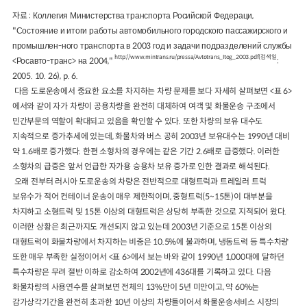
자료 : Коллегия Министерства транспорта Росийской Федераци,
"Состояние и итоги работы автомобильного городского пассажирского и
промышлен-ного транспорта в 2003 год и задачи подразделений службы
http://www.mintrans.ru/pressa/Avtotrans_Itog_2003.pdf(검색일
<Росавто-транс> на 2004,"
:
2005. 10. 26), p. 6.
다음 도로운송에서 중요한 요소를 차지하는 차량 문제를 보다 자세히 살펴보면 <표 6>
에서와 같이 자가 차량이 공용차량을 완전히 대체하여 여객 및 화물운송 구조에서
민간부문의 역할이 확대되고 있음을 확인할 수 있다. 또한 차량의 보유 대수도
지속적으로 증가추세에 있는데, 화물차와 버스 공히 2003년 보유대수는 1990년 대비
약 1.6배로 증가했다. 한편 소형차의 경우에는 같은 기간 2.6배로 급증했다. 이러한
소형차의 급증은 앞서 언급한 자가용 승용차 보유 증가로 인한 결과로 해석된다.
오래 전부터 러시아 도로운송의 차량은 전반적으로 대형트럭과 트레일러 트럭
보유수가 적어 컨테이너 운송이 매우 제한적이며, 중형트럭(5~15톤)이 대부분을
차지하고 소형트럭 및 15톤 이상의 대형트럭은 상당히 부족한 것으로 지적되어 왔다.
이러한 상황은 최근까지도 개선되지 않고 있는데 2003년 기준으로 15톤 이상의
대형트럭이 화물차량에서 차지하는 비중은 10.5%에 불과하며, 냉동트럭 등 특수차량
또한 매우 부족한 실정이어서 <표 6>에서 보는 바와 같이 1990년 1,000대에 달하던
특수차량은 무려 절반 이하로 감소하여 2002년에 436대를 기록하고 있다. 다음
화물차량의 사용연수를 살펴보면 전체의 13%만이 5년 미만이고, 약 60%는
감가상각기간을 완전히 초과한 10년 이상의 차량들이어서 화물운송서비스 시장의