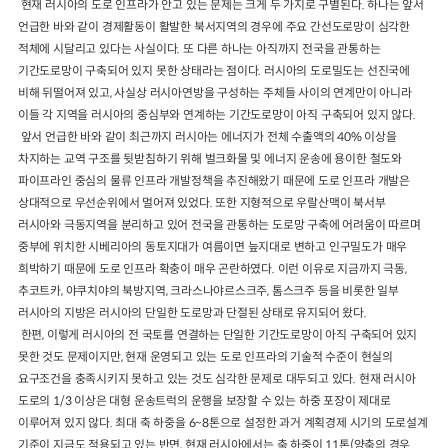
현재 러시아의 도로 인프라가 안고 있는 문제는 크게 두 가지로 구별된다. 하나는 앞서
언급한 바와 같이 경제활동이 활발한 북서지역의 경우에 주요 간선도로망이 심각한
적체에 시달리고 있다는 사실이다. 또 다른 하나는 아직까지 전국을 관통하는
기간도로망이 구축되어 있지 못한 상태라는 점이다. 러시아의 도로밀도는 선진국에
비해 뒤떨어져 있고, 사실상 러시아연방을 구성하는 주체들 사이의 연계만이 아니라
이들 각 지역을 러시아의 중심부와 연계하는 기간도로망이 아직 구축되어 있지 않다.
앞서 언급한 바와 같이 최근까지 러시아는 에너지가 전체 수출액의 40% 이상을
차지하는 교역 구조를 뒷받침하기 위해 벌크화물 및 에너지 운송에 용이한 철도와
파이프라인 중심의 물류 인프라 개발정책을 추진해왔기 때문에 도로 인프라 개발은
상대적으로 우선순위에서 멀어져 있었다. 또한 지형적으로 우랄산맥이 북서부
러시아와 극동지역을 분리하고 있어 전국을 관통하는 도로망 구축에 어려움이 따르며
중부에 위치한 시베리아의 동토지대가 여름이면 늪지대로 변하고 인구밀도가 매우
희박하기 때문에 도로 인프라 확충이 매우 곤란하였다. 이런 이유로 지금까지 극동,
추코트카, 야쿠치야의 북방지역, 크라스나야르스크주, 톰스크주 등을 비롯한 일부
러시아의 지방은 러시아의 단일한 도로망과 단절된 상태로 유지되어 왔다.
한편, 이렇게 러시아의 전 국토를 연결하는 단일한 기간도로망이 아직 구축되어 있지
못한 것도 문제이지만, 현재 운영되고 있는 도로 인프라의 기술적 수준이 현실의
요구조건을 충족시키지 못하고 있는 것도 심각한 문제로 대두되고 있다. 현재 러시아
도로의 1/3 이상은 대형 운송트럭의 운행을 보장할 수 있는 하중 포장이 제대로
이루어져 있지 않다. 최대 축 하중을 6~8톤으로 설정한 과거 계획경제 시기의 도로설계
기준이 지금도 적용되고 있는 반면, 현재 러시아에서는 축 하중이 11톤(양축의 경우