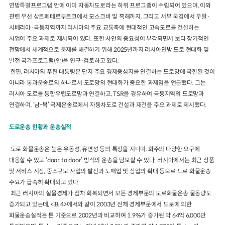
연방특별프로그램 안에 이미 자동차도로라는 하위 프로그램이 수립되어 있으며, 이와
관련 우선 상트페테르부르크에서 모스크바 및 흑해까지, 그리고 서부 국경에서 우랄·
시베리아·극동지역까지 러시아의 주요 교통축에 현대적인 고속도로를 건설하는
사업이 주요 과제로 제시되어 있다. 또한 사안의 중요성이 부각되면서 보다 장기적인
전망에서 체계적으로 문제를 해결하기 위해 2025년까지 러시아연방 도로 현대화 및
발전 국가프로그램(안)을 연구·검토하고 있다.
한편, 러시아의 푸틴 대통령은 단지 주요 경제중심지를 연결하는 도로망에 국한된 것이
아니라 통과운송로의 하나로서 도로망의 현대화가 중요한 과제임을 언급했다. 그는
러시아 도로를 통합유럽도로망과 연결하고, TSR을 경유하여 극동지역의 도로망과
연결하며, ‘남-북’ 국제운송로에서 자동차도로 건설과 재건을 주요 과제로 제시했다.
도로운송 현황과 운송실적
도로 화물운송은 높은 유동성, 유연성 등의 특징을 지니며, 화주의 다양한 요구에
대응할 수 있고 ‘door to door’ 방식의 운송을 담보할 수 있다. 러시아에서는 최근 상품
및 서비스 시장, 중소규모 사업의 발전과 도매업 및 상업의 확대 등으로 도로 화물운송
수요가 급속히 확대되고 있다.
최근 러시아의 실물경제가 점차 회복되면서 모든 경제부문의 도로화물운송 물동량도
증가되고 있는데, <표 4>에서와 같이 2003년 전체 경제부문에서 도로에 의한
화물운송실적은 톤 기준으로 2002년과 비교하여 1.9%가 증가된 약 64억 6,000만