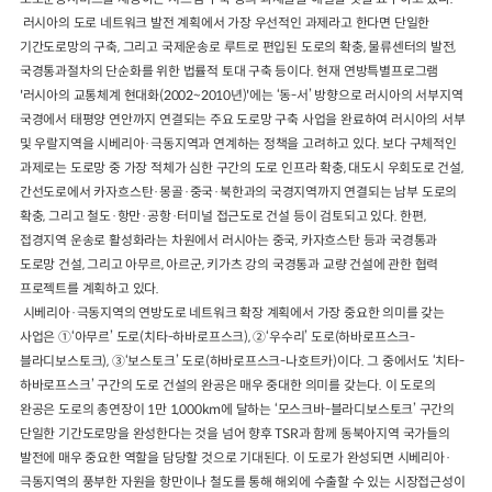
러시아의 도로 네트워크 발전 계획에서 가장 우선적인 과제라고 한다면 단일한
기간도로망의 구축, 그리고 국제운송로 루트로 편입된 도로의 확충, 물류센터의 발전,
국경통과절차의 단순화를 위한 법률적 토대 구축 등이다. 현재 연방특별프로그램
'러시아의 교통체계 현대화(2002~2010년)'에는 ‘동-서’ 방향으로 러시아의 서부지역
국경에서 태평양 연안까지 연결되는 주요 도로망 구축 사업을 완료하여 러시아의 서부
및 우랄지역을 시베리아·극동지역과 연계하는 정책을 고려하고 있다. 보다 구체적인
과제로는 도로망 중 가장 적체가 심한 구간의 도로 인프라 확충, 대도시 우회도로 건설,
간선도로에서 카자흐스탄·몽골·중국·북한과의 국경지역까지 연결되는 남부 도로의
확충, 그리고 철도·항만·공항·터미널 접근도로 건설 등이 검토되고 있다. 한편,
접경지역 운송로 활성화라는 차원에서 러시아는 중국, 카자흐스탄 등과 국경통과
도로망 건설, 그리고 아무르, 아르군, 키가츠 강의 국경통과 교량 건설에 관한 협력
프로젝트를 계획하고 있다.
시베리아·극동지역의 연방도로 네트워크 확장 계획에서 가장 중요한 의미를 갖는
사업은 ①‘아무르’ 도로(치타-하바로프스크), ②‘우수리’ 도로(하바로프스크-
블라디보스토크), ③‘보스토크’ 도로(하바로프스크-나호트카)이다. 그 중에서도 ‘치타-
하바로프스크’ 구간의 도로 건설의 완공은 매우 중대한 의미를 갖는다. 이 도로의
완공은 도로의 총연장이 1만 1,000km에 달하는 ‘모스크바-블라디보스토크’ 구간의
단일한 기간도로망을 완성한다는 것을 넘어 향후 TSR과 함께 동북아지역 국가들의
발전에 매우 중요한 역할을 담당할 것으로 기대된다. 이 도로가 완성되면 시베리아·
극동지역의 풍부한 자원을 항만이나 철도를 통해 해외에 수출할 수 있는 시장접근성이