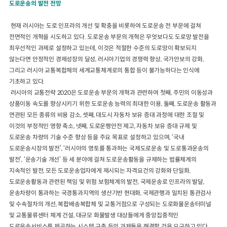
도로운송의 발전 전망
현재 러시아는 도로 인프라의 개선 및 확충을 비롯하여 도로운송 전 부문에 걸쳐
전면적인 개혁을 시도하고 있다. 도로운송 부문의 개혁은 무엇보다도 도로망 발전을
최우선적인 과제로 설정하고 있는데, 이것은 적절한 수준의 도로망이 확보되지
않는다면 안정적인 경제성장의 달성, 러시아기업의 경쟁력 향상, 국가안보의 강화,
그리고 러시아 교통복합체의 세계교통체계로의 통합 등이 불가능하다는 인식에
기초하고 있다.
러시아의 교통전략 2020은 도로운송 부문의 개혁과 관련하여 첫째, 주민의 이동성과
상품이동 속도를 향상시키기 위한 도로운송 능력의 최대한 이용, 둘째, 도로운송 활동과
연관된 모든 종류의 비용 감소, 셋째, 대도시 자동차 보유 증대 과정에 대한 조절 및
이것의 부정적인 영향 축소, 넷째, 도로운행안전 제고, 자동차 보유 증대 규제 및
도로운송 차량의 기술 수준 향상 등을 주요 목표로 설정하고 있으며, ‘국내
도로운송시장의 발전’, ‘러시아의 영토를 통과하는 국제도로운송 및 도로통과운송의
발전’, ‘운송기술 개선’ 등 세 분야에 걸쳐 도로운송활동을 규제하는 법률체계의
지속적인 발전, 모든 도로운송업자에게 제시되는 자격요건의 강화와 단일화,
도로운송활동과 관련된 책임 및 위험 보험체계의 발전, 국제운송로 인프라의 발달,
운송차량이 통과하는 국경통과지역의 생산기반 현대화, 국제관행과 일치된 통관검사
및 수속절차의 개선, 복합배송복합체 및 교통거점으로 구성되는 도로화물운송터미널
및 교통물류센터 체계 건설, 대규모 화물발생 대상들에게 중앙집중적인
도로운송서비스를 제공하는 시스템 구축 등의 과제들을 해결할 것을 요구하고 있다.