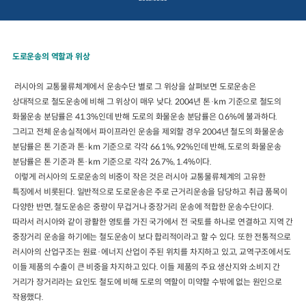
2024년 국가교통조사 및 분석
2024 생활물류 서비스 보
요약보고서
택배
배달대행
퀵서비
도로운송의 역할과 위상
전국여객OD
여객통행량
통행발생모형
소화물배송대행
수단분담모형
여객OD현행화
2025.09.30
러시아의 교통물류체계에서 운송수단 별로 그 위상을 살펴보면 도로운송은
권역별통행지표
사회경제지표
상대적으로 철도운송에 비해 그 위상이 매우 낮다. 2004년 톤·km 기준으로 철도의
교통수요예측
2024.12.31
화물운송 분담률은 41.3%인데 반해 도로의 화물운송 분담률은 0.6%에 불과하다.
그리고 전체 운송실적에서 파이프라인 운송을 제외할 경우 2004년 철도의 화물운송
분담률은 톤 기준과 톤·km 기준으로 각각 66.1%, 92%인데 반해, 도로의 화물운송
분담률은 톤 기준과 톤·km 기준으로 각각 26.7%, 1.4%이다.
이렇게 러시아의 도로운송의 비중이 작은 것은 러시아 교통물류체계의 고유한
특징에서 비롯된다. 일반적으로 도로운송은 주로 근거리운송을 담당하고 취급 품목이
다양한 반면, 철도운송은 중량이 무겁거나 중장거리 운송에 적합한 운송수단이다.
따라서 러시아와 같이 광활한 영토를 가진 국가에서 전 국토를 하나로 연결하고 지역 간
중장거리 운송을 하기에는 철도운송이 보다 합리적이라고 할 수 있다. 또한 전통적으로
러시아의 산업구조는 원료·에너지 산업이 주된 위치를 차지하고 있고, 교역구조에서도
이들 제품의 수출이 큰 비중을 차지하고 있다. 이들 제품의 주요 생산지와 소비지 간
거리가 장거리라는 요인도 철도에 비해 도로의 역할이 미약할 수밖에 없는 원인으로
작용했다.