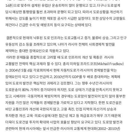
16톤)으로 맞추어 설계된 유럽산 운송트럭이 많이 운행되고 있고, 더구나 도로설계
당시 예상한 통행량을 훨씬 초과하여 운행이 되고 있다. 따라서 도로상황을 개선하기
위해서는 강도를 높이기 위한 재포장 공사가 시급한 실정이다. 또한 상당수의 교량들도
재건이나 긴급한 수리 및 예방조치 등이 요구되는 상태에 있다.
결론적으로 현재의 낙후된 도로 인프라는 도로교통사고 증가, 물류비 상승, 그리고 인구
유동성의 감소 등을 초래하고 있으며, 나아가 러시아 전체의 사회경제적 발전을
제약하는 중대한 장애요인으로 작용하고 있다.
이러한 문제들을 종합적으로 고려할 때 도로 인프라의 개선 및 확충은 러시아
교통발전 전략의 핵심 과제라 할 수 있다. 총리 미하일 프라드코프(Mikhail Fradkov)
는 2004년 5월 6일 각료회의에서 현재 자동차도로가 러시아의 경제발전을 막는
장애요인이 되고 있다고 언급하고, 2010년까지 GDP를 두 배로 증대하려는 계획에
있어 도로의 발전은 핵심적인 과제라고 강조했다. 그는 향후 수년간 러시아의
도로운송이 80% 가까이 증가되어야 하지만, 도로 상태가 기준을 만족시키지 못하고
있고, 시베리아·극동지역과 북방지역의 경우에는 도로망이 발전되어 있지 않아 풍부한
자원을 가진 많은 지역들의 경제발전을 가로막고 있다고 지적했다. 한편 도로건설은
비단 교통인프라 개선에 국한되지 않고, 고용 촉진, 인접 지역의 자산가치 상승과
투자환경 개선, 교육·의료시설에 대한 접근성 제고 등 파급효과가 매우 크기 때문에
더욱더 도로건설 투자의 확대와 사업의 효율성 향상이 요구되고 있다. 도로망 발전과
관련하여 현재 러시아에는 앞서 언급한 러시아의 교통체계 현대화(2002~2010년)