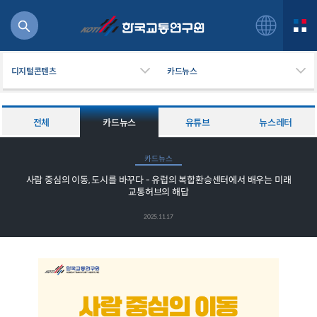
디지털콘텐츠
카드뉴스
전체
카드뉴스
유튜브
뉴스레터
북
카드뉴스
거
사람 중심의 이동, 도시를 바꾸다 - 유럽의 복합환승센터에서 배우는 미래
주행
교통허브의 해답
항공
잡비용
2025.11.17
물
교통
운임
일반사업보고서
기획도서