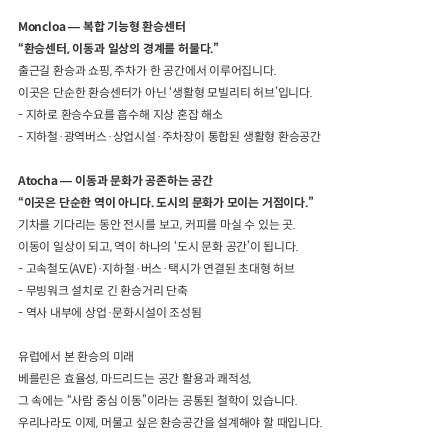
Moncloa
—
복합 기능형 환승센터
“
환승센터
,
이동과 일상의 경계를 허물다
.”
출근길 환승과 쇼핑
,
주차가 한 공간에서 이루어집니다
.
이곳은 단순한 환승센터가 아닌
‘
생활형 모빌리티 허브
’
입니다
.
-
지하로 환승수요를 흡수해 지상 혼잡 해소
-
지하철
·
광역버스
·
상업시설
·
주차장이 통합된 생활형 환승공간
Atocha
—
이동과 문화가 공존하는 공간
“
이곳은 단순한 역이 아니다
.
도시의 문화가 모이는 거점이다
.”
기차를 기다리는 동안 전시를 보고
,
커피를 마실 수 있는 곳
.
이동이 일상이 되고
,
역이 하나의
‘
도시 문화 공간
’
이 됩니다
.
-
고속철도
(AVE)·
지하철
·
버스
·
택시가 연결된 초대형 허브
-
무빙워크 설치로 긴 환승거리 단축
-
역사 내부에 상업
·
문화시설이 조성됨
유럽에서 본 환승의 미래
베를린은 효율성
,
마드리드는 공간 활용과 쾌적성
,
그 속에는
“
사람 중심 이동
”
이라는 공통된 철학이 있습니다
.
우리나라도 이제
,
머물고 싶은 환승공간을 설계해야 할 때입니다
.