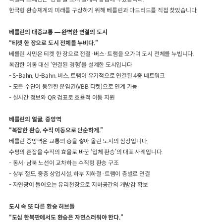
한국형 환승체계의 미래를 구상하기 위해 베를린과 마드리드를 직접 찾았습니다
.
베를린의 대중교통
—
완벽한 연결의 도시
“
티켓 한 장으로 도시 전체를 누비다
.”
베를린 시민은 티켓 한 장으로 전철
·
버스
·
트램을 오가며 도시 전체를 누빕니다
.
복잡한 이동 대신
‘
연결된 경험
’
을 설계한 도시입니다
- S-Bahn, U-Bahn,
버스
,
트램이 유기적으로 연결된
4
중 네트워크
-
모든 수단이 동일한 운임권
(VBB
티켓
)
으로 연계 가능
-
실시간 정보와
QR
검표로 효율적 이동 지원
베를린의 얼굴
,
중앙역
“
복잡한 환승
,
수직 이동으로 단순하게
.”
베를린 중앙역은 교통의 층을 쌓아 올린 도시의 심장입니다
.
수평의 혼잡을 수직의 효율로 바꾼
‘
입체 환승
’
의 대표 사례입니다
.
-
동서
·
남북 노선이 교차하는 수직형 환승 구조
-
상부 철도
,
중층 상업시설
,
하부 지하철
·
트램이 층별로 연결
-
자연광이 들어오는 유리천장으로 지하공간의 개방감 확보
도시 속 또 다른 환승 허브들
“
도심 한복판에서도 환승은 자연스러워야 한다
.”