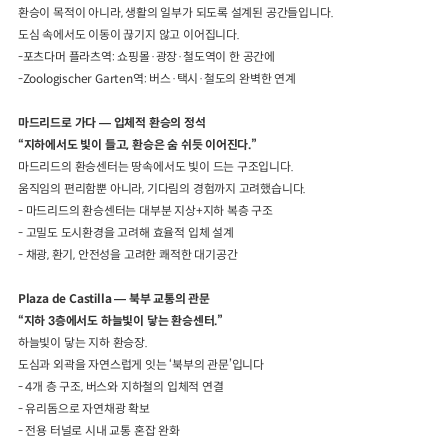
환승이 목적이 아니라
,
생활의 일부가 되도록 설계된 공간들입니다
.
도심 속에서도 이동이 끊기지 않고 이어집니다
.
-포츠다머 플라츠역
:
쇼핑몰
·
광장
·
철도역이 한 공간에
-Zoologischer Garten
역
:
버스
·
택시
·
철도의 완벽한 연계
마드리드로 가다
—
입체적 환승의 정석
“
지하에서도 빛이 들고
,
환승은 숨 쉬듯 이어진다
.”
마드리드의 환승센터는 땅속에서도 빛이 드는 구조입니다
.
움직임의 편리함뿐 아니라
,
기다림의 경험까지 고려했습니다
.
-
마드리드의 환승센터는 대부분 지상
+
지하 복층 구조
-
고밀도 도시환경을 고려해 효율적 입체 설계
-
채광
,
환기
,
안전성을 고려한 쾌적한 대기공간
Plaza de Castilla
—
북부 교통의 관문
“
지하
3
층에서도 하늘빛이 닿는 환승센터
.”
하늘빛이 닿는 지하 환승장
.
도심과 외곽을 자연스럽게 잇는
‘
북부의 관문
’
입니다
- 4개 층 구조
,
버스와 지하철의 입체적 연결
- 유리돔으로 자연채광 확보
- 전용 터널로 시내 교통 혼잡 완화