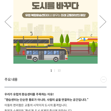
2024년 국가교통조사 및 분석
2024 생활물류 서비스 보
요약보고서
택배
배달대행
퀵서비
전국여객OD
여객통행량
통행발생모형
소화물배송대행
수단분담모형
여객OD현행화
2025.09.30
권역별통행지표
사회경제지표
교통수요예측
2024.12.31
1
|
10
주요 내용
우리가 유럽의 환승센터를 주목하는 이유
!
“
환승센터는 단순한 통로가 아니라
,
사람의 삶을 연결하는 공간입니다
.”
이동의 편리함은 교통의 시작이자 도시의 품격입니다
.
독일과 스페인은
‘
환승
’
을 도시 설계의 중심에 두었습니다
.