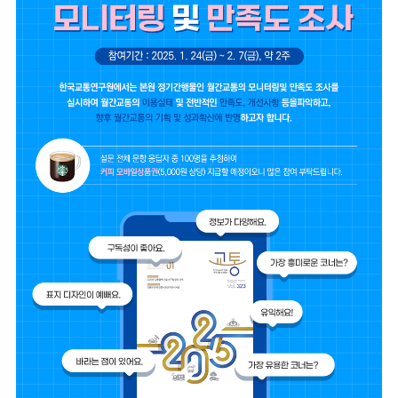
2024년 국가교통조사 및 분석
2024 생활물류 서비스 보
요약보고서
택배
배달대행
퀵서비
전국여객OD
여객통행량
통행발생모형
소화물배송대행
수단분담모형
여객OD현행화
2025.09.30
권역별통행지표
사회경제지표
교통수요예측
2024.12.31