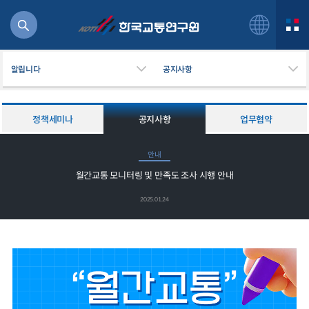
알립니다
공지사항
정책세미나
공지사항
업무협약
북
안내
거
월간교통 모니터링 및 만족도 조사 시행 안내
주행
항공
2025.01.24
잡비용
물
교통
운임
일반사업보고서
기획도서