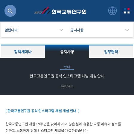
알립니다
공지사항
정책세미나
공지사항
업무협약
북
안내
거
한국교통연구원 공식 인스타그램 채널 개설 안내
주행
항공
2025.08.26
잡비용
물
교통
[ 한국교통연구원 공식 인스타그램 채널 개설 안내 ]
운임
한국교통연구원 개원 39주년을 맞이하여 더 많은 분께 유용한 교통 이슈와 정보를
전하고, 소통하기 위해 인스타그램 채널을 개설하였습니다.
일반사업보고서
기획도서