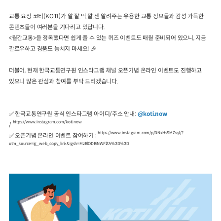
교통 요정 코티(KOTI)가 알.잘.딱.깔.센 알려주는 유용한 교통 정보들과 감성 가득한
2024년 국가교통조사 및 분석
2024 생활물류 서비스 보
콘텐츠들이 여러분을 기다리고 있답니다.
요약보고서
택배
배달대행
퀵서비
<월간교통>을 정독했다면 쉽게 풀 수 있는 퀴즈 이벤트도 매월 준비되어 있으니, 지금
전국여객OD
여객통행량
통행발생모형
소화물배송대행
팔로우하고 경품도 놓치지 마세요! 🎉
수단분담모형
여객OD현행화
2025.09.30
권역별통행지표
사회경제지표
더불어, 현재 한국교통연구원 인스타그램 채널 오픈기념 온라인 이벤트도 진행하고
교통수요예측
있으니 많은 관심과 참여를 부탁 드리겠습니다.
2024.12.31
✅ 한국교통연구원 공식 인스타그램 아이디/주소 안내:
@koti.now
https://www.instagram.com/koti.now
/
https://www.instagram.com/p/DNxHsSMZvyf/?
✅ 오픈기념 온라인 이벤트 참여하기 :
utm_source=ig_web_copy_link&igsh=MzRlODBiNWFlZA%3D%3D