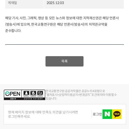
게재일
2025.12.03
2024년 국가교통조사 및 분석
2024 생활물류 서비스 보
요약보고서
해당 기사, 사진, 그래픽, 영상 등 모든 뉴스와 정보에 대한 지적재산권은 해당 언론사
택배
배달대행
퀵서비
(방송사)에 있으며, 한국교통연구원은 해당 언론사(방송사)의 저작권규약을
전국여객OD
여객통행량
통행발생모형
소화물배송대행
준수합니다.
수단분담모형
여객OD현행화
2025.09.30
권역별통행지표
사회경제지표
교통수요예측
2024.12.31
목록
한국교통연구원 공공저작물은 공공누리 4유형으로
“출처표시+상업적이용금지+변경금지” 조건에 따라 이용할 수
있습니다.
현재 페이지 정보에 대해 만족도 의견을 남기시려면
로그인
로그인해주세요.