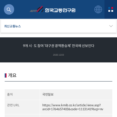
최신교통뉴스
9개 시·도 참여 ‘대구권 광역환승제’ 전국에 선보인다
북
2025.12.03
거
주행
항공
개요
잡비용
물
교통
출처
국민일보
운임
관련 URL
https://www.kmib.co.kr/article/view.asp?
arcid=1764657403&code=11131419&cp=nv
일반사업보고서
기획도서