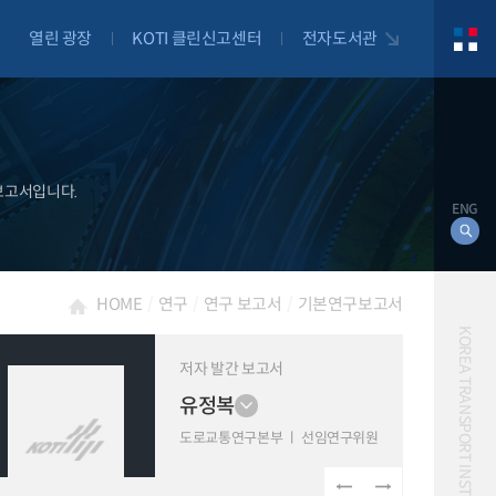
열린 광장
KOTI 클린신고센터
전자도서관
보고서입니다.
ENG
HOME
연구
연구 보고서
기본연구보고서
KOREA TRANSPORT INSTITUTE
저자 발간 보고서
유정복
대북
자전거
도로교통연구본부
선임연구위원
자율주행
물류
항공
교통혼잡비용