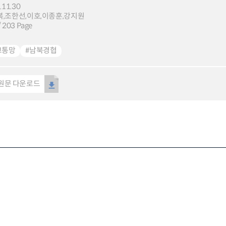
.11.30
,조한선,이호,이종훈,강지원
 203 Page
교통망
#남북경협
원문 다운로드