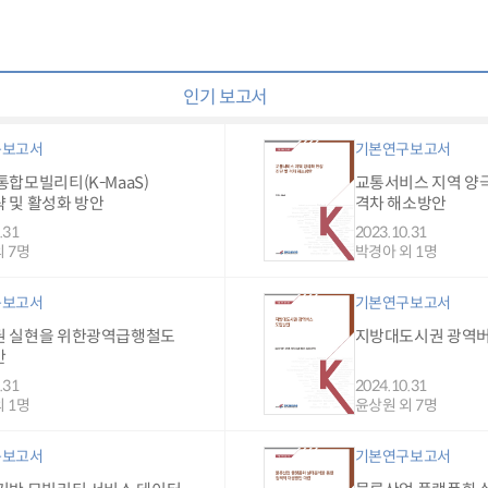
인기 보고서
구보고서
기본연구보고서
통합모빌리티(K-MaaS)
교통서비스 지역 양극
 및 활성화 방안
격차 해소방안
.31
2023.10.31
 7명
박경아 외 1명
구보고서
기본연구보고서
권 실현을 위한광역급행철도
지방대도시권 광역
안
.31
2024.10.31
 1명
윤상원 외 7명
구보고서
기본연구보고서