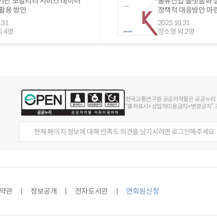
기반 모빌리티 서비스 데이터
물류산업 플랫폼화 
 활용 방안
정책적 대응방안 마
.31
2023.10.31
 4명
장소영 외 2명
한국교통연구원 공공저작물은 공공누리
“출처표시+상업적이용금지+변경금지” 조
현재 페이지 정보에 대해 만족도 의견을 남기시려면 로그인해주세요.
약관
정보공개
전자도서관
연회원신청