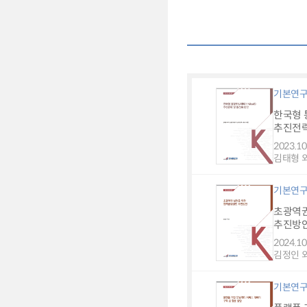
기본연
한국형 
추진전략
2023.10
김태형 외
기본연
초광역
추진방
2024.10
김정인 외
기본연