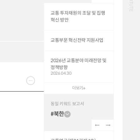
화물
대중교통
일반사업보고서
기획도서
교통 투자재원의 조달 및 집행
철도
운임
혁신 방안
2024년 국가교통조사 및
2024 생활물류 서비스
분석 요약보고서
보고서
전국여객OD
여객통행량
택배
배달대행
퀵서비스
교통부문 혁신전략 지원사업
통행발생모형
수단분담모형
소화물배송대행
여객OD현행화
권역별통행지표
2025.09.30
사회경제지표
교통수요예측
2024.12.31
2026년 교통분야 미래전망 및
정책방향
2026.04.30
더보기
동일 키워드 보고서
#북한