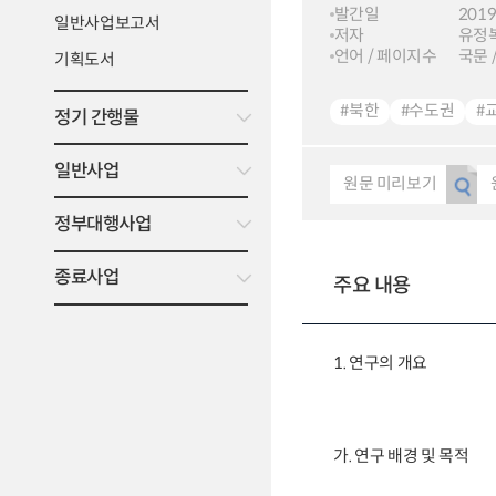
발간일
2019
일반사업보고서
저자
유정복
언어 / 페이지수
국문 /
기획도서
#북한
#수도권
#
정기 간행물
일반사업
원문 미리보기
정부대행사업
종료사업
주요 내용
1. 연구의 개요
가. 연구 배경 및 목적