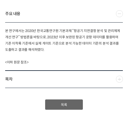
2024년 국가교통조사 및 분석
2024 생활물류 서비스 보
주요 내용
요약보고서
택배
배달대행
퀵서비
전국여객OD
여객통행량
통행발생모형
소화물배송대행
본 연구에서는 2020년 한국교통연구원 기본과제 “항공기 지연결항 분석 및 관리체계
수단분담모형
여객OD현행화
2025.09.30
개선 연구” 방법론을 바탕으로, 2023년 이후 보완된 항공기 운항 데이터를 활용하여
권역별통행지표
사회경제지표
기존 이착륙 기준에서 실제 게이트 기준으로 분석 가능한 데이터 기준의 분석 결과를
교통수요예측
2024.12.31
도출하고 결과를 해석하였다.
<이하 원문 참조>
목차
목록