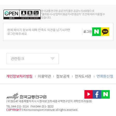
한국교통연구원 공공저작물은 공공누리 4유형으로
“출처표시+상업적이용금지+변경금지” 조건에 따라 이용할 수
있습니다.
현재 페이지 정보에 대해 만족도 의견을 남기시려면
로그인
로그인해주세요.
관련링크
개인정보처리방침
이용약관
정보공개
전자도서관
연회원신청
(우)30147 세종특별자치시 시청대로 370 세종국책연구단지 과학인프라동(B)
TEL
044-211-3114
FAX 044-211-3222
COPYRIGHT
© Korea transport institute all rights reserved.