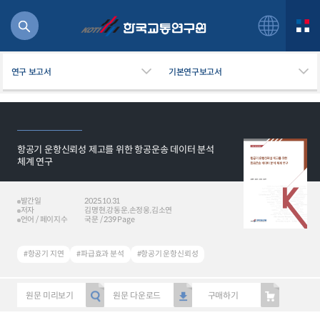
연구 보고서
기본연구보고서
항공기 운항신뢰성 제고를 위한 항공운송 데이터 분석
북
체계 연구
거
주행
발간일
2025.10.31
항공
저자
김명현,강동운,손정웅,김소연
잡비용
언어 / 페이지수
국문 / 239 Page
물
교통
#항공기 지연
#파급효과 분석
#항공기 운항신뢰성
운임
원문 미리보기
원문 다운로드
구매하기
일반사업보고서
기획도서