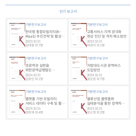
인기 보고서
기본연구보고서
기본연구보고서
한국형 통합모빌리티(K-
교통서비스 지역 양극화
MaaS) 추진전략 및 활성화
현상 진단 및 격차 해소방안
방안
2023.10.31
2023.10.31
김태형 외 7명
박경아 외 1명
기본연구보고서
기본연구보고서
초광역권 실현을
지방대도시권 광역버스
위한광역급행철도
도입방안
추진방안
2024.10.31
2024.10.31
김정인 외 1명
윤상원 외 7명
기본연구보고서
기본연구보고서
플랫폼 기반 모빌리티
물류산업 플랫폼화
서비스 데이터 구축 및 활용
실태분석을 통한 정책적
방안
대응방안 마련
2024.10.31
2023.10.31
장원재 외 4명
장소영 외 2명