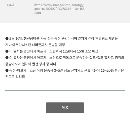
출처
https://www.mot.gov.cn/jiaotongy
aowen/202502/t20250213_4164168
2024년 국가교통조사 및 분석
2024 생활물류 서비스 보
.html
요약보고서
택배
배달대행
퀵서비
전국여객OD
여객통행량
통행발생모형
소화물배송대행
수단분담모형
여객OD현행화
2025.09.30
● 2월 10일, 통신장비를 가득 실은 충칭 중앙아시아 열차가 신장 후얼궈스 세관을
권역별통행지표
사회경제지표
지나 아프가니스탄 해라튼까지 운송할 예정
교통수요예측
2024.12.31
● 이 열차는 충칭에서 아프가니스탄까지 12일에서 15일 소요 예정
● 이 열차는 충칭에서 아프가니스탄으로 직통으로 운송하는 철도-철도 열차로, 충칭의
중앙아시아 열차의 발전 성과 중 하나
● 충칭-아프가니스탄 직행 운송시 3~5일 정도 절약되고 물류비용이 15~20% 절감될
것으로 알려짐
목록