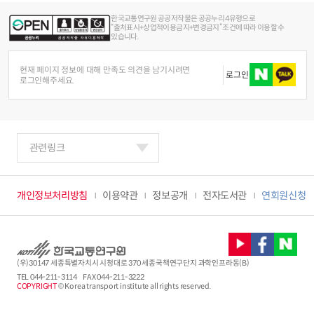
한국교통연구원 공공저작물은 공공누리 4유형으로
“출처표시+상업적이용금지+변경금지” 조건에 따라 이용할 수
있습니다.
현재 페이지 정보에 대해 만족도 의견을 남기시려면
로그인
로그인해주세요.
관련링크
개인정보처리방침
이용약관
정보공개
전자도서관
연회원신청
(우)30147 세종특별자치시 시청대로 370 세종국책연구단지 과학인프라동(B)
TEL
044-211-3114
FAX 044-211-3222
COPYRIGHT
© Korea transport institute all rights reserved.