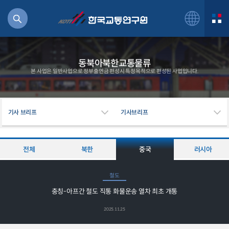
동북아북한교통물류
본 사업은 일반사업으로 정부출연금 편성시 특정목적으로 편성된 사업입니다.
북
기사 브리프
기사브리프
거
주행
항공
전체
북한
중국
러시아
잡비용
물
철도
교통
충칭-아프간 철도 직통 화물운송 열차 최초 개통
운임
2025.11.25
일반사업보고서
기획도서