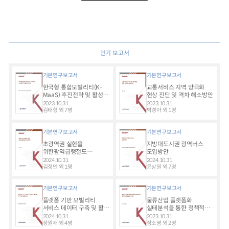
인기 보고서
기본연구보고서
기본연구보고서
한국형 통합모빌리티(K-
교통서비스 지역 양극화
MaaS) 추진전략 및 활성화
현상 진단 및 격차 해소방안
방안
2023.10.31
2023.10.31
김태형 외 7명
박경아 외 1명
기본연구보고서
기본연구보고서
초광역권 실현을
지방대도시권 광역버스
위한광역급행철도
도입방안
추진방안
2024.10.31
2024.10.31
김정인 외 1명
윤상원 외 7명
기본연구보고서
기본연구보고서
플랫폼 기반 모빌리티
물류산업 플랫폼화
서비스 데이터 구축 및 활용
실태분석을 통한 정책적
방안
대응방안 마련
2024.10.31
2023.10.31
장원재 외 4명
장소영 외 2명