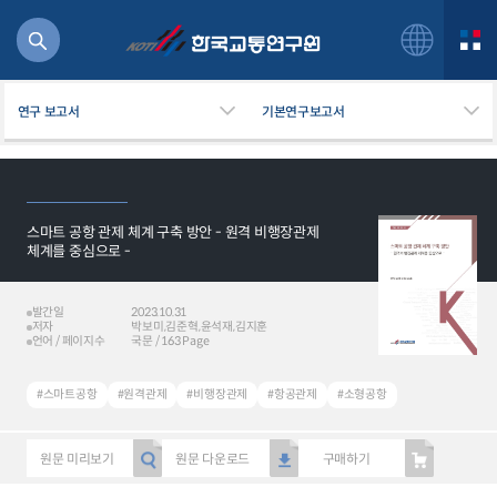
연구 보고서
기본연구보고서
스마트 공항 관제 체계 구축 방안 - 원격 비행장관제
북
체계를 중심으로 -
거
주행
발간일
2023.10.31
항공
저자
박보미,김준혁,윤석재,김지훈
잡비용
언어 / 페이지수
국문 / 163 Page
물
교통
#스마트공항
#원격관제
#비행장관제
#항공관제
#소형공항
운임
원문 미리보기
원문 다운로드
구매하기
일반사업보고서
기획도서