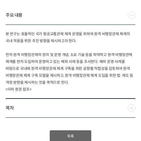
2024년 국가교통조사 및 분석
2024 생활물류 서비스 보
주요 내용
요약보고서
택배
배달대행
퀵서비
전국여객OD
여객통행량
통행발생모형
소화물배송대행
본 연구는 효율적인 국가 항공교통관제 체계 운영을 위하여 원격 비행장관제 체계의
수단분담모형
여객OD현행화
2025.09.30
국내 적용을 위한 추진 방향을 제시하고자 한다
.
권역별통행지표
사회경제지표
교통수요예측
2024.12.31
먼저 원격 비행장관제의 정의 및 운영 개념
,
소요 기술 등을 파악하고 원격 비행장관제
체계를 먼저 도입하여 운영하고 있는 해외 사례 등을 조사한다
.
해외 운영 사례를
바탕으로 국내에 원격 비행장관제 체계 구축을 위한 공항별 적합성을 검토하여 원격
비행장관제 체계 구축 모델을 제시하고
,
원격 비행장관제 체계 도입을 위한 법
·
제도 등
개정 방향을 제시하는 것을 목적으로 한다
.
<이하 원문 참조>
목차
목록