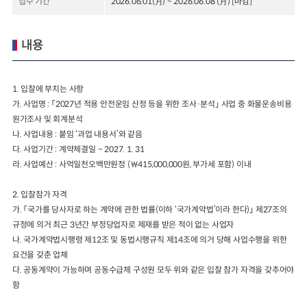
접수 기간
2026.06.01(月) ~ 2026.06.08 (月) [마감]
2024년 국가교통조사 및 분석
2024 생활물류 서비스 보
요약보고서
내용
택배
배달대행
퀵서비
전국여객OD
여객통행량
통행발생모형
소화물배송대행
수단분담모형
여객OD현행화
2025.09.30
1.
입찰에 부치는 사항
권역별통행지표
사회경제지표
가
.
사업명
:
「
2027
년 적용 안전운임 산정 등을 위한 조사
·
분석
」
사업 중 화물운송비용
교통수요예측
2024.12.31
원가조사 및 회계분석
나
.
사업내용
:
붙임
‘
과업 내용서
’
와 같음
다
.
사업기간
:
계약체결일
~ 2027. 1. 31
라
.
사업예산
:
사억일천오백만원정
(
￦
415,000,000
원
,
부가세 포함
)
이내
2.
입찰참가
자격
가
.
「
국가를 당사자로 하는 계약에 관한 법률
(
이하
‘
국가계약법
’
이라 한다
)
」
제
27
조의
규정에 의거 최근
3
년간 부정당업자로 제재를 받은 적이 없는 사업자
나
.
국가계약법시행령 제
12
조 및 동법시행규칙 제
14
조에 의거 당해 사업수행을 위한
요건을 갖춘 업체
다
.
공동계약이 가능하며 공동수급체 구성원 모두 위와 같은 입찰 참가 자격을 갖추어야
함