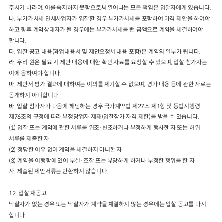
주시기 바라며
,
이를 숙지하지 못함으로써 일어나는 모든 책임은 입찰자
에게 있습니다
.
나
.
부가가치세 면세사업자가 입찰할 경우 부가가치세를 포함하여 가격 제안을
하
여야
하고 향후 계약상대자가 될 경우에는 부가가치세를 뺀 금액으로 계약을
체결하여야
합니다
.
다
.
입찰 공고 내용
(
과업내용서 및 제안요청서 내용 포함
)
은 계약의 일부가 됩니다
.
라
.
우
리 원은 필요 시 제안 내용에 대한 확인 자료를 요청할 수 있으며
,
입찰 참
가자는
이에 응하여야 합니다
.
마
.
제안서 평가 결과에 대하여는 이의를 제기할 수 없으며
,
평가 내용 등에 관한 자료는
공개하지 아니합니다
.
바
.
입찰 참가자가 다음에 해당하는 경우 국가계약법 제
27
조 제
1
항 및 동법시행령
제
76
조의 규정에 따라 부정당업자 제재
(
입찰참가 자격 제한
)
를 받을 수 있습니다
.
(1)
입찰 또는 계약에 관한 서류를 위조
·
변조하거나 부정하게 행사한 자 또는 허위
서류를 제출한 자
(2)
정당한 이유 없이 계약을 체결하지 아니한 자
(3)
계약을 이행함에 있어 부실
·
조잡 또는 부당하게 하거나 부정한 행위를 한 자
사
.
제출된 제안서류는 반환하지 않습니다
.
12.
입찰 재공고
낙찰자가 없는 경우 또는 낙찰자가 계약을 체결하지 않는 경우에는 입찰 공고를 다시
합니다
.