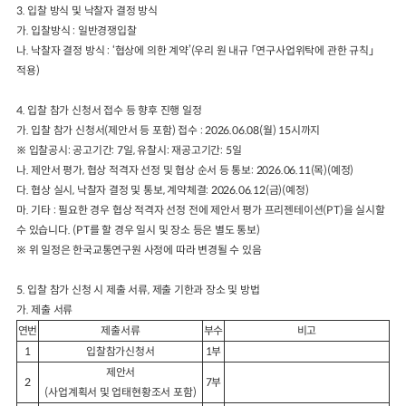
3.
입찰 방식 및 낙찰자 결정 방식
가
.
입찰방식
:
일반경쟁입찰
나
.
낙찰자 결정 방식
:
‘
협상에 의한 계약
’(
우리 원 내규
「
연구사업위탁에 관한 규칙
」
적용
)
4.
입찰 참가 신청서 접수 등 향후 진행 일정
가
.
입찰 참가 신청서
(
제안서 등 포함
)
접수
: 2026.06.08(
월
) 15
시까지
※
입찰공시
:
공고기간
: 7
일
,
유찰시
:
재공고기간
: 5
일
나
.
제안서 평가
,
협상 적격자 선정 및 협상 순서 등 통보
: 2026.06.11(
목
)
(
예정
)
다
.
협상 실시
,
낙찰자 결정 및 통보
,
계약체결
: 2026.06.12(
금
)
(
예정
)
마
.
기타
:
필요한 경우 협상 적격자 선정 전에 제안서 평가 프리젠테이션
(PT)
을 실시할
수
있습니다
. (PT
를 할 경우 일시 및 장소 등은 별도 통보
)
※
위 일정은 한국교통연구원 사정에 따라 변경될 수 있음
5.
입찰 참가 신청 시 제출 서류
,
제출 기한과 장소 및 방법
가
.
제출 서류
연번
제출서류
부수
비고
1
입찰참가신청서
1
부
제안서
2
7
부
(
사업계획서 및 업태현황조서 포함
)