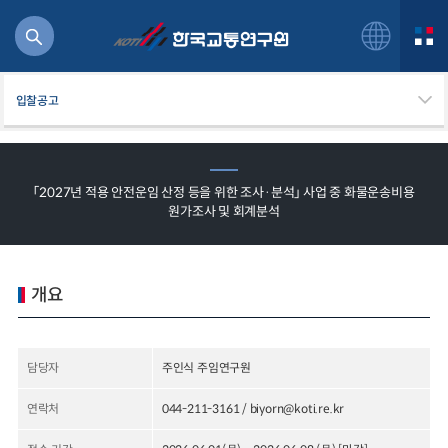
입찰공고
「2027년 적용 안전운임 산정 등을 위한 조사·분석」 사업 중 화물운송비용
원가조사 및 회계분석
북
거
주행
항공
개요
잡비용
물
교통
담당자
주인식 주임연구원
운임
연락처
044-211-3161 / biyorn@koti.re.kr
일반사업보고서
기획도서