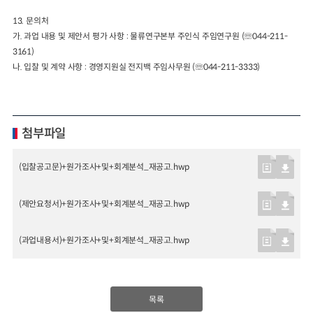
13.
문의처
가
.
과업 내용 및 제안서 평가 사항
:
물류연구본부 주인식 주임연구원
(
☏
044-211-
3161)
나
.
입찰 및 계약 사항
:
경영지원실 전지백 주임사무원
(
☏
044-211-3333)
첨부파일
(입찰공고문)+원가조사+및+회계분석_재공고.hwp
(제안요청서)+원가조사+및+회계분석_재공고.hwp
(과업내용서)+원가조사+및+회계분석_재공고.hwp
목록