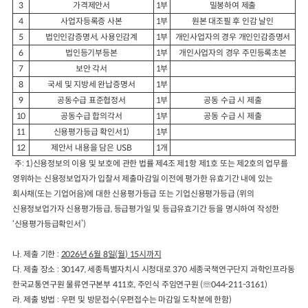
3
가격제안서
1
부
밀봉하여 제출
4
사업자등록증 사본
1
부
원본 대조필 후 인감 날인
5
법인인감증명서
,
사용인감계
1
부
개인사업자의 경우 개인인감증명서
6
법인등기부등본
1
부
개인사업자의 경우 주민등록초본
7
보안 각서
1
부
8
국세 및 지방세 완납증명서
1
부
9
공동수급 표준협정서
1
부
공동 수급 시 제출
10
공동수급 합의각서
1
부
공동 수급 시 제출
11
신용평가등급 확인서
1)
1
부
12
제안서 내용을 담은
USB
1
개
주
: 1)
신용정보의 이용 및 보호에 관한 법률 제
4
조 제
1
항 제
1
호 또는 제
2
호의 업무를
영위하는
신용
정보업자가 입찰서 제출마감일 이전에 평가한 유효기간 내에 있는
회사채
(
또는
기업어음
)
에
대한 신용평가등급 또는 기업신용평가등급
(
위의
신용정보업가자 신용평가등급
,
등급평가일 및 등
급유효기간 등을 명시하여 작성한
‘
신용평가등급확인서
’)
나
.
제출 기한
:
2026
년
6
월
8
일
(
월
) 15
시까지
다
.
제출 장소
:
30147,
세종특별자치시 시청대로
370
세종국책연구단지 과학인프라동
한국교통연구원 물류연구본부
411
호
,
주인식 주임연구원
(
☏
044-211-3161)
라
.
제출 방법
:
우편 및 방문접수
(
우편접수는 마감일 도착분에 한함
)