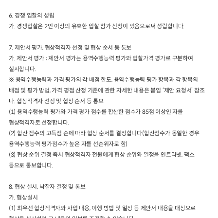
6.
경쟁 입찰의 성립
가
.
경쟁입찰은
2
인 이상의 유효한 입찰 참가 신청이 있음으로써 성립합니다
.
7.
제안서 평가
,
협상적격자 선정 및 협상 순서 등 통보
가
.
제안서 평가
:
제안서 평가는 용역수행능력 평가와 입찰가격 평가로 구분하여
실시합니다
.
※
용역수행능력과 가격 평가의 각 배점 한도
,
용역수행능력 평가 항목과 각 항목의
배점 및 평가 방법
,
가격 평점 산정 기준에 관한 자세한 내용은 붙임
‘
제안 요청서
’
참조
나
.
협상적격자 선정 및 협상 순서 등 통보
(1)
용역수행능력 평가와 가격 평가 점수를 합산한 점수가
85
점 이상인 자를
협상적격자로 선정합니다
.
(2)
합산 점수의 고득점 순에 따라 협상 순서를 결정합니다
(
합산점수가 동일한 경우
용역수행능력 평가점수가 높은 자를 선순위자로 함
)
(3)
협상 순위 결정 즉시 협상적격자 전원에게 협상 순위와 일정을 인트라넷
,
팩스
등으로 통보합니다
.
8.
협상 실시
,
낙찰자 결정 및 통보
가
.
협상실시
(1)
최우선 협상적격자와 사업 내용
,
이행 방법 및 일정 등 제안서 내용을 대상으로