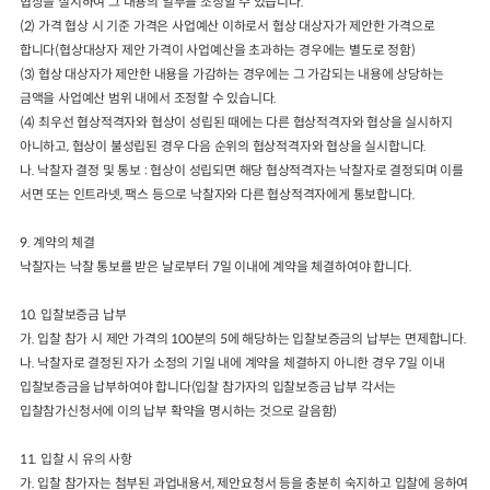
협상을 실시하여 그 내용의 일부를 조정할 수 있습니다
.
(2)
가격 협상 시 기준 가격은 사업예산 이하로서 협상 대상자가 제안한 가격
으로
합니다
(
협상대상자 제안 가격이 사업예산을 초과하는 경우에는 별도
로 정함
)
(3)
협상 대상자가 제안한 내용을 가감하는 경우에는 그 가감되는 내용에 상당하는
금액을 사업예산 범위 내에서 조정할 수 있습니다
.
(4)
최우선 협상적격자와 협상이 성립된 때에는 다른 협상적격자와 협상을
실시
하지
아니하고
,
협상이 불성립된 경우 다음 순위의 협상적격자와 협상을
실시합니다
.
나
.
낙찰자 결정 및 통보
:
협상이 성립되면 해당 협상적격자는 낙찰자로 결정되며
이를
서면 또는 인트라넷
,
팩스 등으로 낙찰자와 다른 협상적격자에게 통보합니다
.
9.
계약의 체결
낙찰자는 낙찰 통보를 받은 날로부터
7
일 이내에 계약을 체결하여야 합니다
.
10.
입찰보증금 납부
가
.
입찰 참가 시 제안 가격의
100
분의
5
에 해당하는 입찰보증금의 납부는 면제합니다
.
나
.
낙찰자로 결정된 자가 소정의 기일 내에 계약을 체결하지 아니한 경우
7
일 이내
입찰보증금을 납부하여야 합니다
(
입찰 참가자의 입찰보증금 납부 각서는
입찰참가신청서에 이의 납부 확약을 명시하는 것으로 갈음함
)
11.
입찰 시 유의 사항
가
.
입찰 참가자는 첨부된 과업내용서
,
제안요청서 등을 충분히 숙지하고 입찰에
응하여