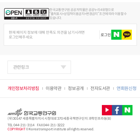
한국교통연구원 공공저작물은 공공누리 4유형으로
“출처표시+상업적이용금지+변경금지” 조건에 따라 이용할 수
있습니다.
현재 페이지 정보에 대해 만족도 의견을 남기시려면
로그인
로그인해주세요.
관련링크
개인정보처리방침
이용약관
정보공개
전자도서관
연회원신청
(우)30147 세종특별자치시 시청대로 370 세종국책연구단지 과학인프라동(B)
TEL
044-211-3114
FAX 044-211-3222
COPYRIGHT
© Korea transport institute all rights reserved.