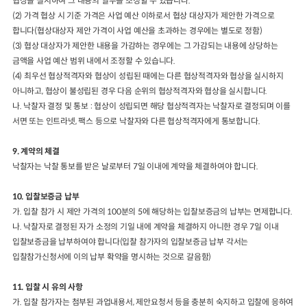
협상을 실시하여 그 내용의 일부를 조정할 수 있습니다
.
(2)
가격 협상 시 기준 가격은 사업 예산 이하로서 협상 대상자가 제안한 가격
으로
합니다
(
협상대상자 제안 가격이 사업 예산을 초과하는 경우에는 별도
로 정함
)
(3)
협상 대상자가 제안한 내용을 가감하는 경우에는 그 가감되는 내용에 상당하는
금액을 사업 예산 범위 내에서 조정할 수 있습니다
.
(4)
최우선 협상적격자와 협상이 성립된 때에는 다른 협상적격자와 협상을
실시
하지
아니하고
,
협상이 불성립된 경우 다음 순위의 협상적격자와 협상을
실시합니다
.
나
.
낙찰자 결정 및 통보
:
협상이 성립되면 해당 협상적격자는 낙찰자로 결정되며
이를
서면 또는 인트라넷
,
팩스 등으로 낙찰자와 다른 협상적격자에게 통보합니다
.
9.
계약의 체결
낙찰자는 낙찰 통보를 받은 날로부터
7
일 이내에 계약을 체결하여야 합니다
.
10.
입찰보증금 납부
가
.
입찰 참가 시 제안 가격의
100
분의
5
에 해당하는 입찰보증금의 납부는 면제합니다
.
나
.
낙찰자로 결정된 자가 소정의 기일 내에 계약을 체결하지 아니한 경우
7
일 이내
입찰보증금을 납부하여야 합니다
(
입찰 참가자의 입찰보증금 납부 각서는
입찰참가신청서에 이의 납부 확약을 명시하는 것으로 갈음함
)
11.
입찰 시 유의 사항
가
.
입찰 참가자는 첨부된 과업내용서
,
제안요청서 등을 충분히 숙지하고 입찰에
응하여