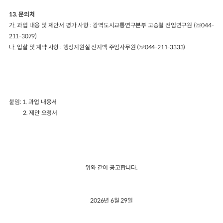
13.
문의처
가
.
과업 내용 및 제안서 평가 사항
:
광역도시교통연구본부 고승렬 전임연구원
(
☏
044-
211-3079)
나
.
입찰 및 계약 사항
:
행정지원실 전지백 주임사무원
(
☏
044-211-3333)
붙임
: 1.
과업 내용서
2.
제안 요청서
위와 같이 공고합니다
.
2026
년
6
월
29
일