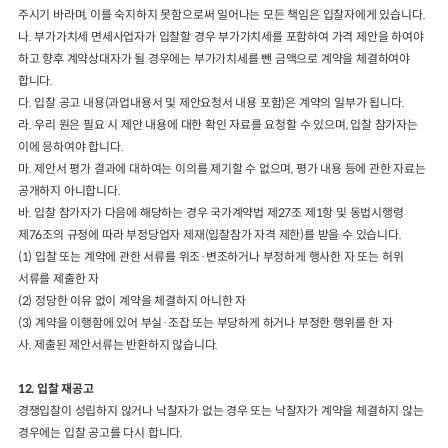
주시기 바라며
,
이를 숙지하지 못함으로써 일어나는 모든 책임은 입찰자
에게 있습니다
.
나
.
부가가치세 면세사업자가 입찰할 경우 부가가치세를 포함하여 가격 제안을
하
여야
하고 향후 계약상대자가 될 경우에는 부가가치세를 뺀 금액으로 계약을
체결하여야
합니다
.
다
.
입찰 공고 내용
(
과업내용서 및 제안요청서 내용 포함
)
은 계약의 일부가 됩니다
.
라
.
우
리 원은 필요 시 제안 내용에 대한 확인 자료를 요청할 수 있으며
,
입찰 참
가자는
이에 응하여야 합니다
.
마
.
제안서 평가 결과에 대하여는 이의를 제기할 수 없으며
,
평가 내용 등에 관한 자료는
공개하지 아니합니다
.
바
.
입찰 참가자가 다음에 해당하는 경우 국가계약법 제
27
조 제
1
항 및 동법시행령
제
76
조의 규정에 따라 부정당업자 제재
(
입찰참가 자격 제한
)
를 받을 수 있습니다
.
(1)
입찰 또는 계약에 관한 서류를 위조
·
변조하거나 부정하게 행사한 자 또는 허위
서류를 제출한 자
(2)
정당한 이유 없이 계약을 체결하지 아니한 자
(3)
계약을 이행함에 있어 부실
·
조잡 또는 부당하게 하거나 부정한 행위를 한 자
사
.
제출된 제안서류는 반환하지 않습니다
.
12.
입찰 재공고
경쟁입찰이 성립하지 않거나 낙찰자가 없는 경우 또는 낙찰자가 계약을 체결하지 않는
경우에는 입찰 공고를 다시 합니다
.