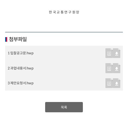
한 국 교 통 연 구 원 장
첨부파일
1 입찰공고문.hwp
2 과업내용서.hwp
3 제안요청서.hwp
목록