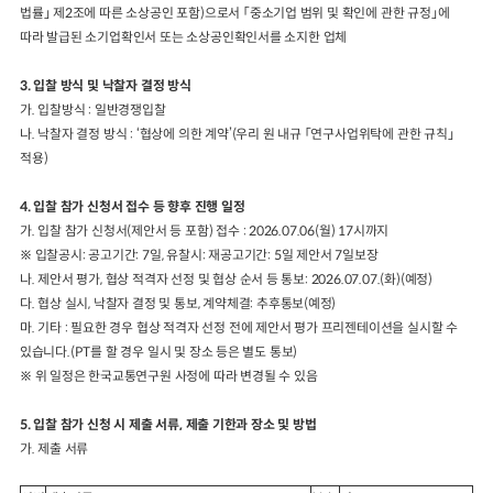
법률
」
제
2
조에 따른 소상공인 포함
)
으로서
「
중소기업 범위 및 확인에 관한 규정
」
에
따라 발급된 소기업확인서 또는 소상공인확인서를 소지한 업체
3.
입찰 방식 및 낙찰자 결정 방식
가
.
입찰방식
:
일반경쟁입찰
나
.
낙찰자 결정 방식
: ‘
협상에 의한 계약
’(
우리 원 내규
「
연구사업위탁에 관한 규칙
」
적용
)
4.
입찰 참가 신청서 접수 등 향후 진행 일정
가
.
입찰 참가 신청서
(
제안서 등 포함
)
접수
: 2026.07.06(
월
) 17
시까지
※
입찰공시
:
공고기간
: 7
일
,
유찰시
:
재공고기간
: 5
일 제안서
7
일보장
나
.
제안서 평가
,
협상 적격자 선정 및 협상 순서 등 통보
: 2026.07.07.(
화
)
(
예정
)
다
.
협상 실시
,
낙찰자 결정 및 통보
,
계약체결
:
추후통보
(
예정
)
마
.
기타
:
필요한 경우 협상 적격자 선정 전에 제안서 평가 프리젠테이션을 실시할
수
있습니다
.(PT
를 할 경우 일시 및 장소 등은 별도 통보
)
※
위 일정은 한국교통연구원 사정에 따라 변경될 수 있음
5.
입찰 참가 신청 시 제출 서류
,
제출 기한과 장소 및 방법
가
.
제출 서류