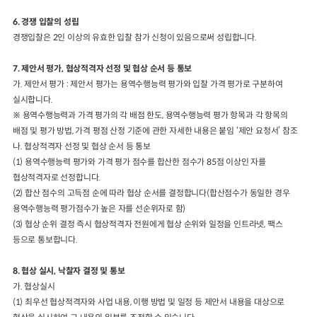
6.
경쟁 입찰의 성립
경쟁입찰은
2
인 이상의 유효한 입찰 참가 신청이 있음으로써 성립합니다
.
7.
제안서 평가
,
협상적격자 선정 및 협상 순서 등 통보
가
.
제안서 평가
:
제안서 평가는 용역수행능력 평가와 입찰 가격 평가로 구분하여
실시합니다
.
※
용역수행능력과 가격 평가의 각 배점 한도
,
용역수행능력 평가 항목과 각 항목의
배점 및 평가 방법
,
가격 평점 산정 기준에 관한 자세한 내용은 붙임
‘
제안 요청서
’
참조
나
.
협상적격자 선정 및 협상 순서 등 통보
(1)
용역수행능력 평가와 가격 평가 점수를 합산한 점수가
85
점 이상인 자를
협상적격자로 선정합니다
.
(2)
합산 점수의 고득점 순에 따라 협상 순서를 결정합니다
(
합산점수가 동일한 경우
용역수행능력 평가점수가 높은 자를 선순위자로 함
)
(3)
협상 순위 결정 즉시 협상적격자 전원에게 협상 순위와 일정을 인트라넷
,
팩스
등으로 통보합니다
.
8.
협상 실시
,
낙찰자 결정 및 통보
가
.
협상실시
(1)
최우선 협상적격자와 사업 내용
,
이행 방법 및 일정 등 제안서 내용을 대상으로