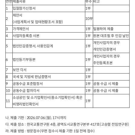
연번
제출서류
부수
비고
1
입찰참가신청서
1
부
제안서
2
10
부
(
사업계획서 및 업태현황조서 포함
)
3
가격제안서
1
부
밀봉하여 제출
4
사업자등록증 사본
1
부
원본 대조필 후 인감 날인
개인사업자의 경우
5
법인인감증명서
,
사용인감계
1
부
개인인감증명서
개인사업자의 경우
6
법인등기부등본
1
부
주민등록초본
7
보안 각서
1
부
8
국세 및 지방세 완납증명서
1
부
9
공동수급 표준협정서
1
부
공동 수급 시 제출
10
공동수급 합의각서
1
부
공동 수급 시 제출
소상공인 및 소기업확인서
(
중소기업확인서
)
혹은
11
1
부
비영리법인확인서
나
.
제출 기한
: 2026.07.06.(
월
), 17
시까지
다
.
제출 장소
:
한국교통연구원
4
층
,
광역도시교통연구본부
417
호
(
고승렬 전임연구원
)
라
.
제출 방법
:
방문접수
(
우편 접수시 제출 기한
1
일 전에 접수
)