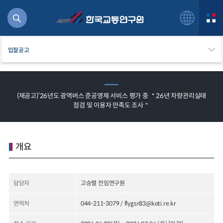
입찰공고
(재공고)‘26년도 광역버스 준공영제 서비스 평가 중 ＂26년 차량관리실태
점검 및 이용자 만족도 조사＂
북
거
주행
항공
개요
잡비용
물
교통
담당자
고승렬 전임연구원
운임
연락처
044-211-3079 / flygsr83@koti.re.kr
일반사업보고서
기획도서