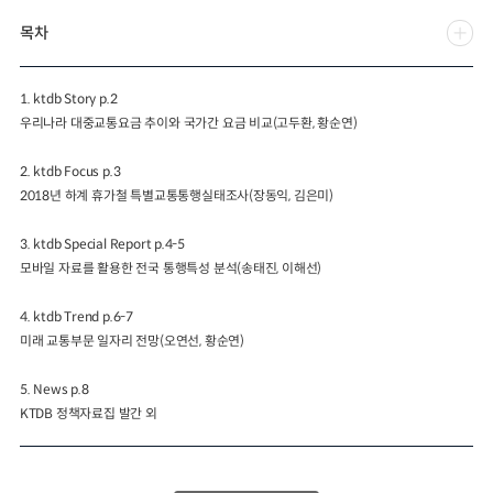
목차
2024년 국가교통조사 및 분석
2024 생활물류 서비스 보
요약보고서
택배
배달대행
퀵서비
1. ktdb Story p.2
전국여객OD
여객통행량
통행발생모형
소화물배송대행
우리나라 대중교통요금 추이와 국가간 요금 비교(고두환, 황순연)
수단분담모형
여객OD현행화
2025.09.30
권역별통행지표
사회경제지표
2. ktdb Focus p.3
교통수요예측
2024.12.31
2018년 하계 휴가철 특별교통통행실태조사(장동익, 김은미)
3. ktdb Special Report p.4-5
모바일 자료를 활용한 전국 통행특성 분석(송태진, 이해선)
4. ktdb Trend p.6-7
미래 교통부문 일자리 전망(오연선, 황순연)
5. News p.8
KTDB 정책자료집 발간 외