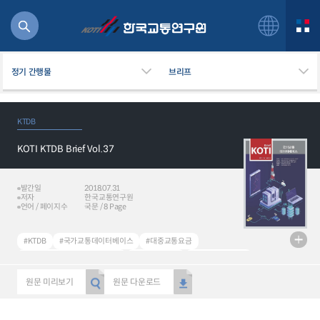
정기 간행물
브리프
KTDB
KOTI KTDB Brief Vol.37
북
거
주행
발간일
2018.07.31
저자
한국교통연구원
항공
언어 / 페이지수
국문 / 8 Page
잡비용
물
#KTDB
#국가교통데이터베이스
#대중교통요금
교통
#휴가철 특별교통통행실태조사
#전국통행특성
#교통부문 일자리
운임
#KTDB 정책자료집
원문 미리보기
원문 다운로드
일반사업보고서
기획도서