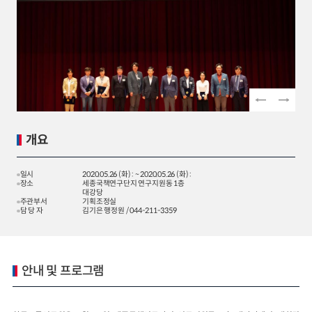
2024년 국가교통조사 및 분석
2024 생활물류 서비스 보
요약보고서
택배
배달대행
퀵서비
전국여객OD
여객통행량
통행발생모형
소화물배송대행
수단분담모형
여객OD현행화
2025.09.30
권역별통행지표
사회경제지표
교통수요예측
2024.12.31
개요
일시
2020.05.26 (화) : ~ 2020.05.26 (화) :
장소
세종국책연구단지 연구지원동 1층
대강당
주관부서
기획조정실
담 당 자
김기은 행정원 / 044-211-3359
안내 및 프로그램