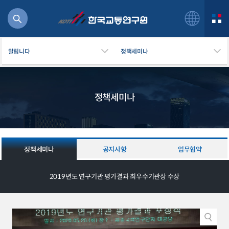
알립니다
정책세미나
정책세미나
북
거
주행
항공
정책세미나
공지사항
업무협약
잡비용
물
2019년도 연구기관 평가결과 최우수기관상 수상
교통
운임
일반사업보고서
기획도서