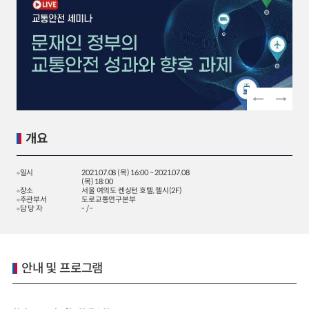
2024년 국가교통조사 및 분석
2024 생활물류 서비스 보
요약보고서
택배
배달대행
퀵서비
전국여객OD
여객통행량
통행발생모형
소화물배송대행
수단분담모형
여객OD현행화
2025.09.30
권역별통행지표
사회경제지표
교통수요예측
2024.12.31
개요
일시
2021.07.08 (목) 16:00 ~ 2021.07.08
(목) 18:00
장소
서울 여의도 켄싱턴 호텔, 첼시(2F)
주관부서
도로교통연구본부
담 당 자
- / -
안내 및 프로그램