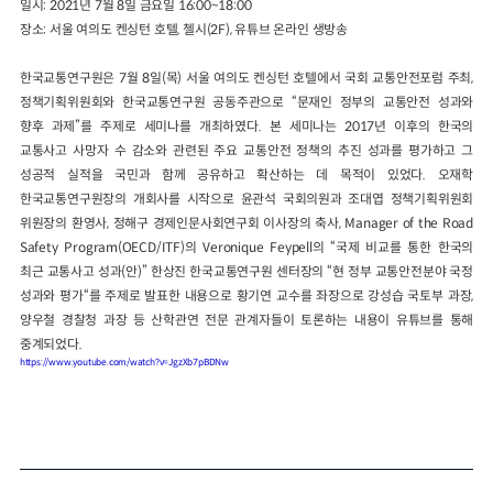
일시: 2021년 7월 8일 금요일 16:00~18:00
장소: 서울 여의도 켄싱턴 호텔, 첼시(2F), 유튜브 온라인 생방송
한국교통연구원은 7월 8일(목) 서울 여의도 켄싱턴 호텔에서 국회 교통안전포럼 주최,
정책기획위원회와 한국교통연구원 공동주관으로 “문재인 정부의 교통안전 성과와
향후 과제”를 주제로 세미나를 개최하였다. 본 세미나는 2017년 이후의 한국의
교통사고 사망자 수 감소와 관련된 주요 교통안전 정책의 추진 성과를 평가하고 그
성공적 실적을 국민과 함께 공유하고 확산하는 데 목적이 있었다. 오재학
한국교통연구원장의 개회사를 시작으로 윤관석 국회의원과 조대엽 정책기획위원회
위원장의 환영사, 정해구 경제인문사회연구회 이사장의 축사, Manager of the Road
Safety Program(OECD/ITF)의 Veronique Feypell의 “국제 비교를 통한 한국의
최근 교통사고 성과(안)” 한상진 한국교통연구원 센터장의 “현 정부 교통안전분야 국정
성과와 평가“를 주제로 발표한 내용으로 황기연 교수를 좌장으로 강성습 국토부 과장,
양우철 경찰청 과장 등 산학관연 전문 관계자들이 토론하는 내용이 유튜브를 통해
중계되었다.
https://www.youtube.com/watch?v=JgzXb7pBDNw