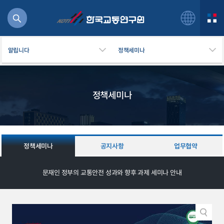
알립니다
정책세미나
정책세미나
북
거
주행
항공
정책세미나
공지사항
업무협약
잡비용
물
문재인 정부의 교통안전 성과와 향후 과제 세미나 안내
교통
운임
일반사업보고서
기획도서