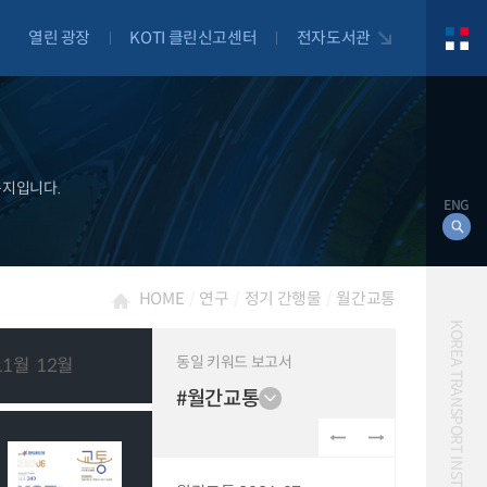
열린 광장
KOTI 클린신고센터
전자도서관
문지입니다.
ENG
HOME
연구
정기 간행물
월간교통
KOREA TRANSPORT INSTITUTE
동일 키워드 보고서
11월
12월
#월간교통
대북
자전거
자율주행
물류
항공
교통혼잡비용