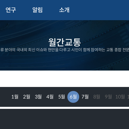
연구
알림
소개
월간교통
물류 분야의 국내외 최신 이슈와 현안을 다루고 시민이 함께 참여하는 교통 종합 전
1월
2월
3월
4월
5월
6월
7월
8월
9월
10월