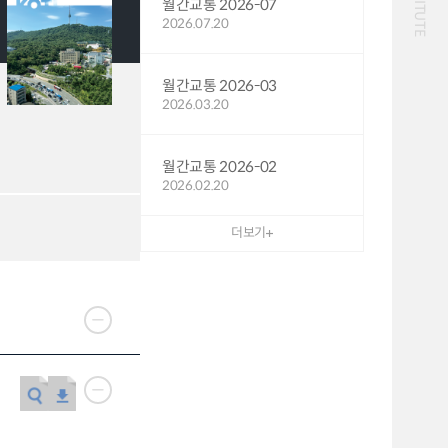
월간교통 2026-07
화물
2026.07.20
대중교통
일반사업보고서
기획도서
철도
운임
2024년 국가교통조사 및
2024 생활물류 서비스
월간교통 2026-03
분석 요약보고서
보고서
2026.03.20
전국여객OD
여객통행량
택배
배달대행
퀵서비스
통행발생모형
수단분담모형
소화물배송대행
여객OD현행화
권역별통행지표
2025.09.30
월간교통 2026-02
사회경제지표
교통수요예측
2026.02.20
2024.12.31
더보기