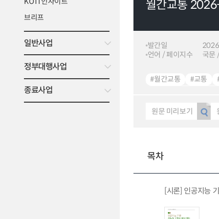
KOTI 인사이트
월간교통 2026
브리프
일반사업
발간일
2026
언어 / 페이지수
국문 /
정부대행사업
#월간교통
#교통
종료사업
#인공지능 기반 지능형
#자율주행 공유차 서비
원문 미리보기
#광역교통망
#교통
#철도박물관
#UAM
#빅데이터 시대
#기
목차
[시론] 인공지능 