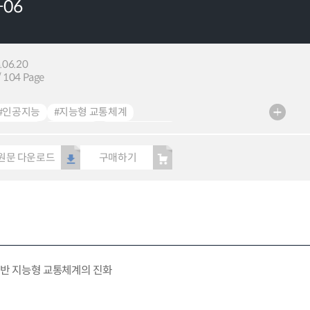
-06
.06.20
 104 Page
#인공지능
#지능형 교통체계
 교통체계
#자율주행
#미래 모빌리티
스
#무인 자율주행
#로보택시
#간선물류
#5극 3특
원문 다운로드
구매하기
기술사
#자동차등록대수현황
#우수물류기업 인증
 조종 자격
#UAM 상용화
#온라인 서포터즈
준 데이터
#환승
기반 지능형 교통체계의 진화