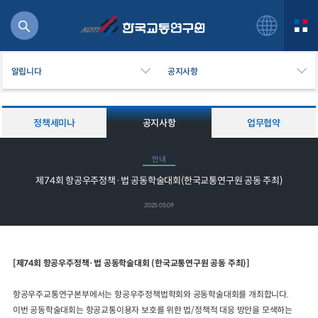
알립니다
공지사항
정책세미나
공지사항
업무협약
북
안내
거
제74회 항공우주정책·법 공동학술대회(한국교통연구원 공동 주최)
주행
항공
2025.05.09
잡비용
물
교통
[제74회 항공우주정책·법 공동학술대회 (한국교통연구원 공동 주최)]
운임
항공우주교통연구본부에서는 항공우주정책법학회와 공동학술대회를 개최합니다.
이번 공동학술대회는 항공교통이용자 보호를 위한 법/정책적 대응 방안을 모색하는
일반사업보고서
기획도서