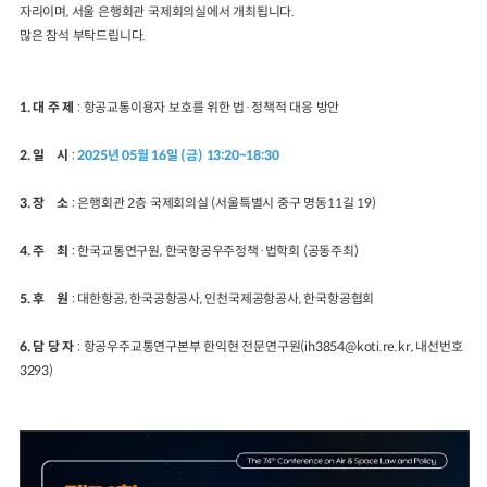
자리이며, 서울 은행회관 국제회의실에서 개최됩니다.
많은 참석 부탁드립니다.
2024년 국가교통조사 및 분석
2024 생활물류 서비스 보
요약보고서
택배
배달대행
퀵서비
전국여객OD
여객통행량
통행발생모형
소화물배송대행
1. 대 주 제
: 항공교통이용자 보호를 위한 법·정책적 대응 방안
수단분담모형
여객OD현행화
2025.09.30
권역별통행지표
사회경제지표
2. 일 시
:
2025년 05월 16일 (금) 13:20~18:30
교통수요예측
2024.12.31
3. 장 소
: 은행회관 2층 국제회의실 (서울특별시 중구 명동11길 19)
4. 주 최
: 한국교통연구원, 한국항공우주정책·법학회 (공동주최)
5. 후 원
: 대한항공, 한국공항공사, 인천국제공항공사, 한국항공협회
6. 담 당 자
: 항공우주교통연구본부 한익현 전문연구원(ih3854@koti.re.kr, 내선번호
3293)