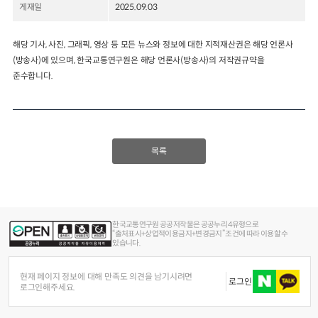
게재일
2025.09.03
2024년 국가교통조사 및 분석
2024 생활물류 서비스 보
요약보고서
해당 기사, 사진, 그래픽, 영상 등 모든 뉴스와 정보에 대한 지적재산권은 해당 언론사
택배
배달대행
퀵서비
(방송사)에 있으며, 한국교통연구원은 해당 언론사(방송사)의 저작권규약을
전국여객OD
여객통행량
통행발생모형
소화물배송대행
준수합니다.
수단분담모형
여객OD현행화
2025.09.30
권역별통행지표
사회경제지표
교통수요예측
2024.12.31
목록
한국교통연구원 공공저작물은 공공누리 4유형으로
“출처표시+상업적이용금지+변경금지” 조건에 따라 이용할 수
있습니다.
현재 페이지 정보에 대해 만족도 의견을 남기시려면
로그인
로그인해주세요.