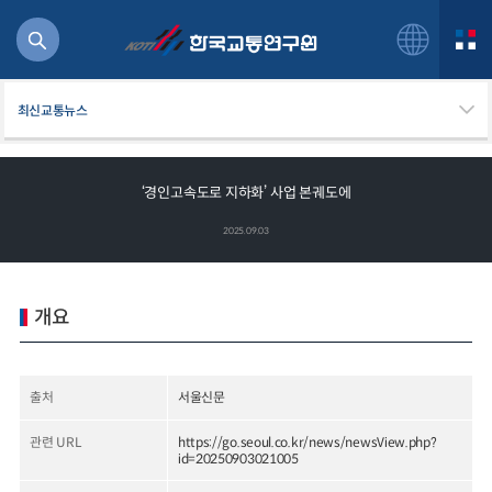
최신교통뉴스
‘경인고속도로 지하화’ 사업 본궤도에
북
2025.09.03
거
주행
항공
개요
잡비용
물
교통
출처
서울신문
운임
관련 URL
https://go.seoul.co.kr/news/newsView.php?
id=20250903021005
일반사업보고서
기획도서