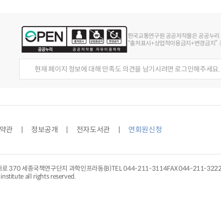
한국교통연구원 공공저작물은 공공누리
“출처표시+상업적이용금지+변경금지” 조
현재 페이지 정보에 대해 만족도 의견을 남기시려면 로그인해주세요.
약관
정보공개
전자도서관
연회원신청
대로 370 세종국책연구단지 과학인프라동(B)
TEL
044-211-3114
FAX 044-211-322
nstitute all rights reserved.