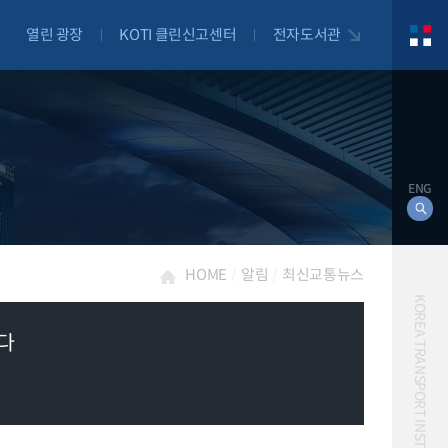
열린 광장
KOTI 클린신고센터
전자도서관
ENG
HOME
알림
최신교통뉴스
KOREA TRANSPORT INSTITUTE
는다
대북
자전거
자율주행
물류
항공
교통혼잡비용