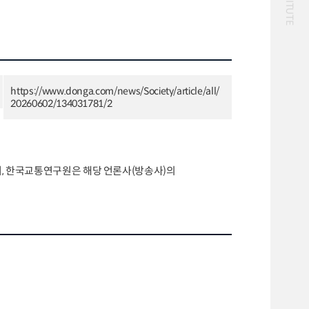
화물
대중교통
일반사업보고서
기획도서
철도
운임
2024년 국가교통조사 및
2024 생활물류 서비스
분석 요약보고서
보고서
전국여객OD
여객통행량
택배
배달대행
퀵서비스
https://www.donga.com/news/Society/article/all/
통행발생모형
수단분담모형
소화물배송대행
20260602/134031781/2
여객OD현행화
권역별통행지표
2025.09.30
사회경제지표
교통수요예측
2024.12.31
으며, 한국교통연구원은 해당 언론사(방송사)의