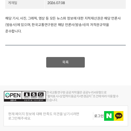
게재일
2026.07.08
2024년 국가교통조사 및 분석
2024 생활물류 서비스 보
요약보고서
해당 기사, 사진, 그래픽, 영상 등 모든 뉴스와 정보에 대한 지적재산권은 해당 언론사
택배
배달대행
퀵서비
(방송사)에 있으며, 한국교통연구원은 해당 언론사(방송사)의 저작권규약을
전국여객OD
여객통행량
통행발생모형
소화물배송대행
준수합니다.
수단분담모형
여객OD현행화
2025.09.30
권역별통행지표
사회경제지표
교통수요예측
2024.12.31
목록
한국교통연구원 공공저작물은 공공누리 4유형으로
“출처표시+상업적이용금지+변경금지” 조건에 따라 이용할 수
있습니다.
현재 페이지 정보에 대해 만족도 의견을 남기시려면
로그인
로그인해주세요.