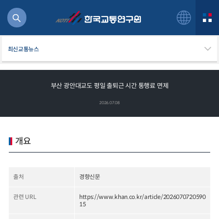
최신교통뉴스
부산 광안대교도 평일 출퇴근 시간 통행료 면제
북
2026.07.08
거
주행
항공
개요
잡비용
물
교통
출처
경향신문
운임
관련 URL
https://www.khan.co.kr/article/2026070720590
15
일반사업보고서
기획도서