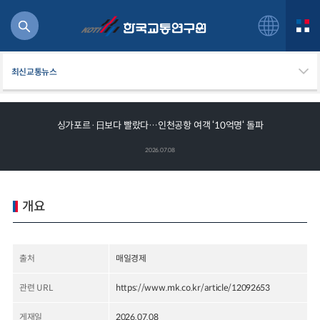
최신교통뉴스
싱가포르·日보다 빨랐다…인천공항 여객 ‘10억명‘ 돌파
북
2026.07.08
거
주행
항공
개요
잡비용
물
교통
출처
매일경제
운임
관련 URL
https://www.mk.co.kr/article/12092653
일반사업보고서
기획도서
게재일
2026.07.08