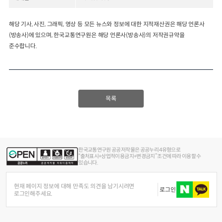
2024년 국가교통조사 및 분석
2024 생활물류 서비스 보
해당 기사, 사진, 그래픽, 영상 등 모든 뉴스와 정보에 대한 지적재산권은 해당 언론사
요약보고서
(방송사)에 있으며, 한국교통연구원은 해당 언론사(방송사)의 저작권규약을
택배
배달대행
퀵서비
전국여객OD
여객통행량
통행발생모형
준수합니다.
소화물배송대행
수단분담모형
여객OD현행화
2025.09.30
권역별통행지표
사회경제지표
교통수요예측
2024.12.31
목록
한국교통연구원 공공저작물은 공공누리 4유형으로
“출처표시+상업적이용금지+변경금지” 조건에 따라 이용할 수
있습니다.
현재 페이지 정보에 대해 만족도 의견을 남기시려면
로그인
로그인해주세요.