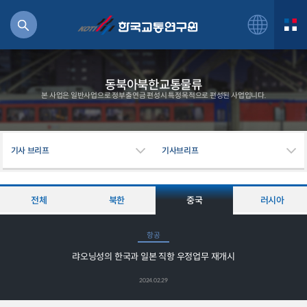
동북아북한교통물류
본 사업은 일반사업으로 정부출연금 편성시 특정목적으로 편성된 사업입니다.
북
기사 브리프
기사브리프
거
주행
항공
전체
북한
중국
러시아
잡비용
물
항공
교통
랴오닝성의 한국과 일본 직항 우정업무 재개시
운임
2024.02.29
일반사업보고서
기획도서