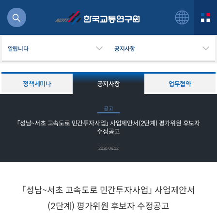
알립니다
공지사항
정책세미나
공지사항
업무협약
북
공고
거
「성남~서초 고속도로 민간투자사업」 사업제안서(2단계) 평가위원 후보자
주행
수정공고
항공
잡비용
2026.06.12
물
교통
운임
「
성남
~
서초 고속도로 민간투자사업
」
사업제안서
(2
단계
)
평가위원 후보자 수정공고
일반사업보고서
기획도서