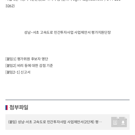
3262)
성남
~
서초 고속도로 민간투자사업 사업제안서 평가지원단장
[
붙임
1]
평가위원 후보자 명단
[
붙임
2]
비리 등에 대한 감점 기준
[
붙임
2-1]
신고서
첨부파일
(붙임) 성남-서초 고속도로 민간투자사업 사업제안서(2단계) 평가위원 후보자 수정 공고.hwp