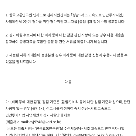
2024년 국가교통조사 및 분석
2024 생활물류 서비스 보
1.
한국교통연구원 민자도로 관리지원센터는
「
성남
~
서초 고속도로 민간투자사업
」
요약보고서
택배
배달대행
퀵서비
사업제안서
2
단계 평가를 위한 평가위원 후보자를
[
붙임
1]
과 같이 수정 공고합니다
.
전국여객OD
여객통행량
통행발생모형
소화물배송대행
수단분담모형
여객OD현행화
2.
평가위원 후보자에 대한 비리 등에 대한 감점 관련 사항이 있는 경우 다음 내용을
2025.09.30
권역별통행지표
사회경제지표
참고하여 증빙자료를 포함한 공문 등 관련 서류를 제출하시기 바랍니다
.
교통수요예측
2024.12.31
3.
제출된 서류의 내용이 불충분한 경우 비리 등에 대한 감점 신청이 수용되지 않을 수
있음을 알려드립니다
----------------------
다 음
----------------------
가
.
(
비리 등에 대한 감점
)
감점 기준은
[
붙임
2]
비리 등에 대한 감점 기준과 같으며
,
관련
사항이 있는 경우
[
붙임
1-1]
신고서를 작성하여 즉시 성남
~
서초 고속도로
민간투자사업 사업제안서 평가지원단에 제출
(
제출처
e-mail: cyj9943@koti.re.kr)
※
모든 제출서류는
‘
한국교통연구원
’
을 수신처
(
성남
~
서초
고속도로 민간투자사업
사업제안서
평가지원단장
)
로 하여야 함
(
문의처
cyj9943@koti.re.kr / 044-211-