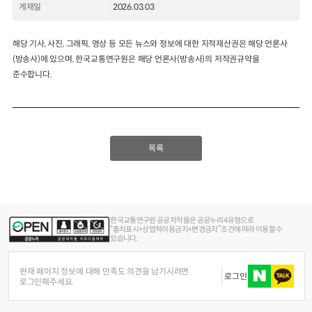
게재일
2026.03.03
2024년 국가교통조사 및 분석
2024 생활물류 서비스 보
요약보고서
해당 기사, 사진, 그래픽, 영상 등 모든 뉴스와 정보에 대한 지적재산권은 해당 언론사
택배
배달대행
퀵서비
(방송사)에 있으며, 한국교통연구원은 해당 언론사(방송사)의 저작권규약을
전국여객OD
여객통행량
통행발생모형
소화물배송대행
준수합니다.
수단분담모형
여객OD현행화
2025.09.30
권역별통행지표
사회경제지표
교통수요예측
2024.12.31
목록
한국교통연구원 공공저작물은 공공누리 4유형으로
“출처표시+상업적이용금지+변경금지” 조건에 따라 이용할 수
있습니다.
현재 페이지 정보에 대해 만족도 의견을 남기시려면
로그인
로그인해주세요.