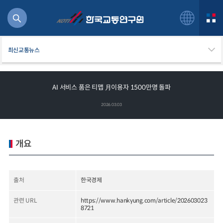
최신교통뉴스
AI 서비스 품은 티맵 月이용자 1500만명 돌파
북
2026.03.03
거
주행
항공
개요
잡비용
물
교통
출처
한국경제
운임
관련 URL
https://www.hankyung.com/article/202603023
8721
일반사업보고서
기획도서