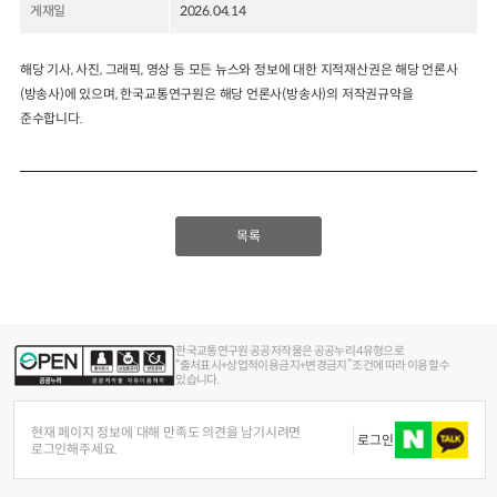
게재일
2026.04.14
2024년 국가교통조사 및 분석
2024 생활물류 서비스 보
요약보고서
해당 기사, 사진, 그래픽, 영상 등 모든 뉴스와 정보에 대한 지적재산권은 해당 언론사
택배
배달대행
퀵서비
(방송사)에 있으며, 한국교통연구원은 해당 언론사(방송사)의 저작권규약을
전국여객OD
여객통행량
통행발생모형
소화물배송대행
준수합니다.
수단분담모형
여객OD현행화
2025.09.30
권역별통행지표
사회경제지표
교통수요예측
2024.12.31
목록
한국교통연구원 공공저작물은 공공누리 4유형으로
“출처표시+상업적이용금지+변경금지” 조건에 따라 이용할 수
있습니다.
현재 페이지 정보에 대해 만족도 의견을 남기시려면
로그인
로그인해주세요.