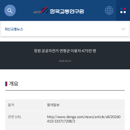
최신교통뉴스
창원 공공자전거 연평균 이용자 475만 명
북
2026.04.14
거
주행
항공
개요
잡비용
물
교통
출처
동아일보
운임
관련 URL
http://www.donga.com/news/article/all/20260
413/133717208/2
일반사업보고서
기획도서