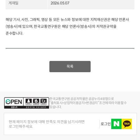
게재일
2026.05.07
2024년 국가교통조사 및 분석
2024 생활물류 서비스 보
요약보고서
해당 기사, 사진, 그래픽, 영상 등 모든 뉴스와 정보에 대한 지적재산권은 해당 언론사
택배
배달대행
퀵서비
(방송사)에 있으며, 한국교통연구원은 해당 언론사(방송사)의 저작권규약을
전국여객OD
여객통행량
통행발생모형
소화물배송대행
준수합니다.
수단분담모형
여객OD현행화
2025.09.30
권역별통행지표
사회경제지표
교통수요예측
2024.12.31
목록
한국교통연구원 공공저작물은 공공누리 4유형으로
“출처표시+상업적이용금지+변경금지” 조건에 따라 이용할 수
있습니다.
현재 페이지 정보에 대해 만족도 의견을 남기시려면
로그인
로그인해주세요.