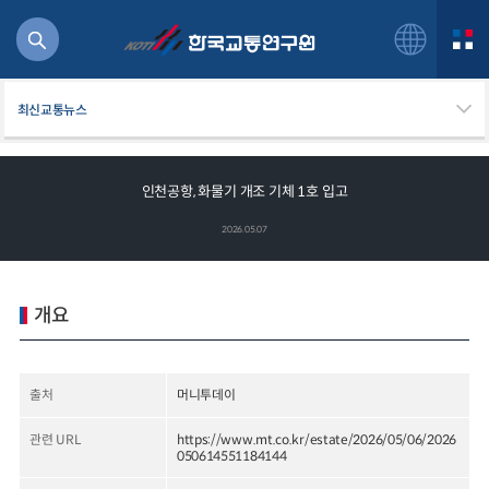
최신교통뉴스
인천공항, 화물기 개조 기체 1호 입고
북
2026.05.07
거
주행
항공
개요
잡비용
물
교통
출처
머니투데이
운임
관련 URL
https://www.mt.co.kr/estate/2026/05/06/2026
050614551184144
일반사업보고서
기획도서