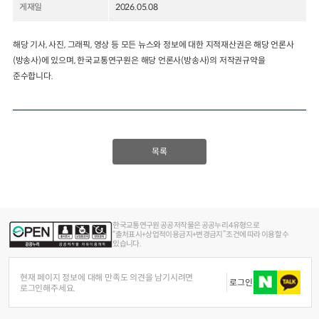
게재일
2026.05.08
2024년 국가교통조사 및 분석
2024 생활물류 서비스 보
요약보고서
해당 기사, 사진, 그래픽, 영상 등 모든 뉴스와 정보에 대한 지적재산권은 해당 언론사
택배
배달대행
퀵서비
(방송사)에 있으며, 한국교통연구원은 해당 언론사(방송사)의 저작권규약을
전국여객OD
여객통행량
통행발생모형
소화물배송대행
준수합니다.
수단분담모형
여객OD현행화
2025.09.30
권역별통행지표
사회경제지표
교통수요예측
2024.12.31
목록
한국교통연구원 공공저작물은 공공누리 4유형으로
“출처표시+상업적이용금지+변경금지” 조건에 따라 이용할 수
있습니다.
현재 페이지 정보에 대해 만족도 의견을 남기시려면
로그인
로그인해주세요.