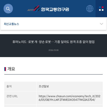
최신교통뉴스
휴머노이드·로봇 개·양손 로봇… 기종 달라도 원격 조종 없이 협업
북
2026.05.08
거
주행
항공
개요
잡비용
물
교통
출처
조선일보
운임
관련 URL
https://www.chosun.com/economy/tech_it/202
6/05/08/YHJJ4F2TWVEDXO5477MG3A37D4/
일반사업보고서
기획도서