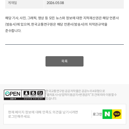
게재일
2026.05.08
2024년 국가교통조사 및 분석
2024 생활물류 서비스 보
요약보고서
해당 기사, 사진, 그래픽, 영상 등 모든 뉴스와 정보에 대한 지적재산권은 해당 언론사
택배
배달대행
퀵서비
(방송사)에 있으며, 한국교통연구원은 해당 언론사(방송사)의 저작권규약을
전국여객OD
여객통행량
통행발생모형
소화물배송대행
준수합니다.
수단분담모형
여객OD현행화
2025.09.30
권역별통행지표
사회경제지표
교통수요예측
2024.12.31
목록
한국교통연구원 공공저작물은 공공누리 4유형으로
“출처표시+상업적이용금지+변경금지” 조건에 따라 이용할 수
있습니다.
현재 페이지 정보에 대해 만족도 의견을 남기시려면
로그인
로그인해주세요.