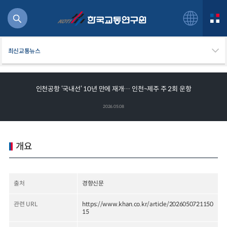
최신교통뉴스
인천공항 ‘국내선‘ 10년 만에 재개… 인천~제주 주 2회 운항
북
2026.05.08
거
주행
항공
개요
잡비용
물
교통
출처
경향신문
운임
관련 URL
https://www.khan.co.kr/article/2026050721150
15
일반사업보고서
기획도서