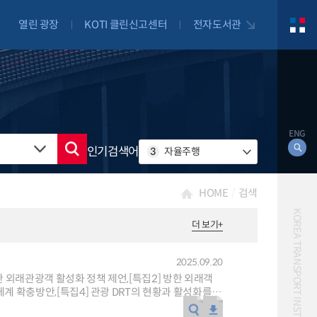
열린 광장
KOTI 클린신고센터
전자도서관
ENG
인기검색어
3
자율주행
HOME
검색
KOREA TRANSPORT INSTITUTE
더 보기
+
2025.09.20
대북
자전거
자율주행
물류
항공
람의 일상과 발걸음을 책임지는 매력적인 직업
교통혼잡비용