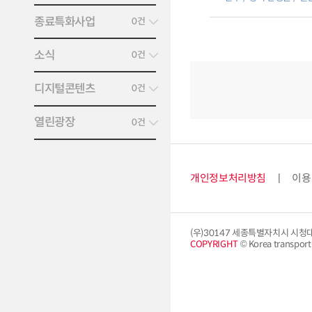
‘철도기관사’,[사진으
NEWS] 한국교통연
종료특화사업
0건
북남고속철도 수주전략
네트워크 분석 프로그
소식
보도자료 중계] 보도자
0건
디지털콘텐츠
0건
열린광장
0건
개인정보처리방침
이용
(우)30147 세종특별자치시 시청
COPYRIGHT
© Korea transport i