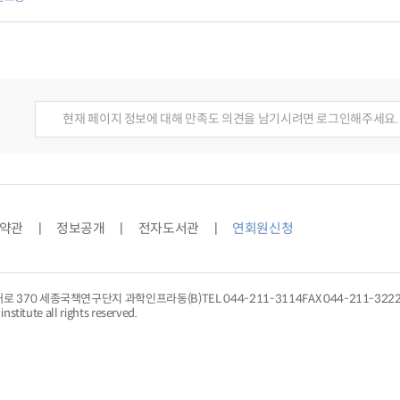
로 본 교통] 제31회 ITS 세계총회와 웨이모의 로보택시 서비스,[통계로 본 교
구원, 세종시공공기관홍보협의회 영상제작 시사회 개최 외,[기고] 한강버스, 서
: 지정학적 분석,[안테나1] 한국교통연구원, 세종시공공기관홍보협의회 영상제
램 사례’ 관련 전문가 세미나,[글로벌 교통 동향] 일본의 그린슬로우모빌리티(
료를 통해 본 주요 교통뉴스,[교통 SPOT] 고령자를 위한 개인교통수단
현재 페이지 정보에 대해 만족도 의견을 남기시려면 로그인해주세요.
약관
정보공개
전자도서관
연회원신청
대로 370 세종국책연구단지 과학인프라동(B)
TEL
044-211-3114
FAX 044-211-322
nstitute all rights reserved.