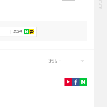
통·물류] 방한 외래관광객 및 국제유가 추이 등,[KOTI
화물
울 관광교통의 새로운 동력,[숨은 교통 찾기] 베트남
대중교통
일반사업보고서
기획도서
작 시사회 개최,[안테나2] ‘GTFS를 활용한
철도
운임
GSM)를 활용한 건강한 마을 만들기 사례,[교통 관련
2024년 국가교통조사 및
2024 생활물류 서비스
분석 요약보고서
보고서
전국여객OD
여객통행량
택배
배달대행
퀵서비스
로그인
통행발생모형
수단분담모형
소화물배송대행
여객OD현행화
권역별통행지표
2025.09.30
사회경제지표
교통수요예측
2024.12.31
관련링크
2