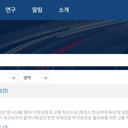
연구
알림
소개
영역
(1건)
9
를 열자! 지방공항과 교통 혁신으로,[특집1] 항공여객 특성 및 방한 외래관광객 활성화 정책 제언,[특집2] 방한 외래객
 만난 사람] 김세원 한국문화관광연구원 원장,[교통 Job World] 수많은 사
간교통