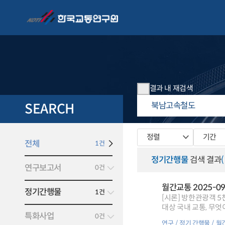
결과 내 재검색
SEARCH
정렬
기간
전체
1건
정기간행물
검색 결과
연구보고서
0건
월간교통 2025-0
정기간행물
1건
[시론] 방한관광객 5천만 명 시대
대상 국내 교통, 무엇이 개선되어야 할까?,[특집3] 방한 외래관광객 지방관광 활성화를 위한 교통 체계 확충방안,[특집4] 관광 DRT의 현황과 활성화를
특화사업
0건
위한 제언,[KOTI가
연구
정기 간행물
월