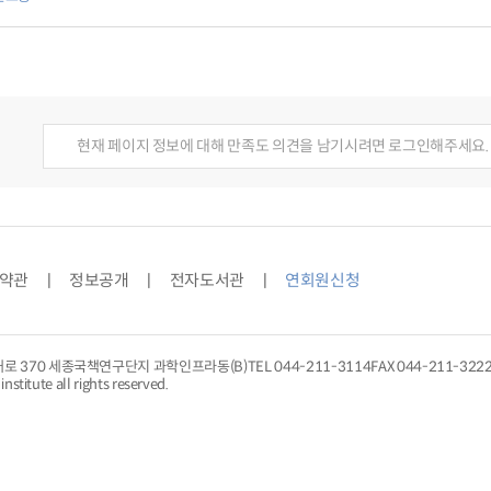
로 본 교통] 제31회 ITS 세계총회와 웨이모의 로보택시 서비스,[통계로 본 교
구원, 세종시공공기관홍보협의회 영상제작 시사회 개최 외,[기고] 한강버스, 서
: 지정학적 분석,[안테나1] 한국교통연구원, 세종시공공기관홍보협의회 영상제
램 사례’ 관련 전문가 세미나,[글로벌 교통 동향] 일본의 그린슬로우모빌리티(
료를 통해 본 주요 교통뉴스,[교통 SPOT] 고령자를 위한 개인교통수단
현재 페이지 정보에 대해 만족도 의견을 남기시려면 로그인해주세요.
약관
정보공개
전자도서관
연회원신청
대로 370 세종국책연구단지 과학인프라동(B)
TEL
044-211-3114
FAX 044-211-322
nstitute all rights reserved.