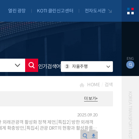
열린 광장
KOTI 클린신고센터
전자도서관
ENG
인기검색어
3
자율주행
HOME
검색
KOREA TRANSPORT INSTITUTE
더 보기
+
2025.09.20
대북
자전거
자율주행
물류
항공
람의 일상과 발걸음을 책임지는 매력적인 직업
교통혼잡비용