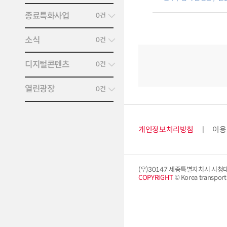
‘철도기관사’,[사진으
NEWS] 한국교통연
종료특화사업
0건
북남고속철도 수주전략
네트워크 분석 프로그
소식
보도자료 중계] 보도자
0건
디지털콘텐츠
0건
열린광장
0건
개인정보처리방침
이용
(우)30147 세종특별자치시 시청
COPYRIGHT
© Korea transport i