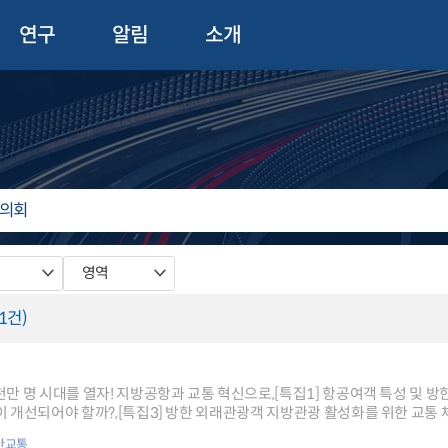
연구
알림
소개
영역
(1건)
9
를 열자! 지방공항과 교통 혁신으로,[특집1] 항공여객 특성 및 방한 외래관광객 활성화 정책 제언,[특집2] 방한 외래객
 만난 사람] 김세원 한국문화관광연구원 원장,[교통 Job World] 수많은 사
간교통