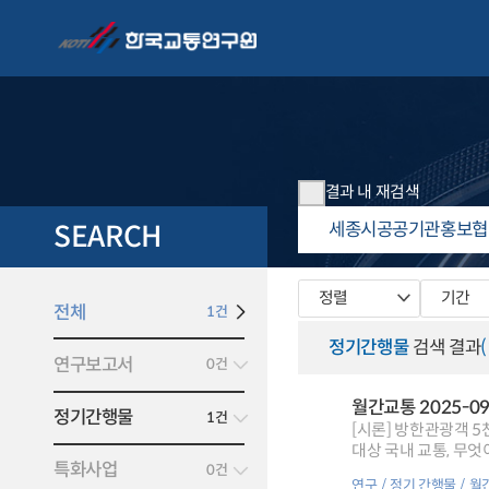
결과 내 재검색
SEARCH
정렬
기간
전체
1건
정기간행물
검색 결과
연구보고서
0건
월간교통 2025-0
정기간행물
1건
[시론] 방한관광객 5천만 명 시대
대상 국내 교통, 무엇이 개선되어야 할까?,[특집3] 방한 외래관광객 지방관광 활성화를 위한 교통 체계 확충방안,[특집4] 관광 DRT의 현황과 활성화를
특화사업
0건
위한 제언,[KOTI가
연구
정기 간행물
월