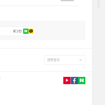
통·물류] 방한 외래관광객 및 국제유가 추이 등,[KOTI
화물
울 관광교통의 새로운 동력,[숨은 교통 찾기] 베트남
대중교통
일반사업보고서
기획도서
작 시사회 개최,[안테나2] ‘GTFS를 활용한
철도
운임
GSM)를 활용한 건강한 마을 만들기 사례,[교통 관련
2024년 국가교통조사 및
2024 생활물류 서비스
분석 요약보고서
보고서
전국여객OD
여객통행량
택배
배달대행
퀵서비스
로그인
통행발생모형
수단분담모형
소화물배송대행
여객OD현행화
권역별통행지표
2025.09.30
사회경제지표
교통수요예측
2024.12.31
관련링크
2