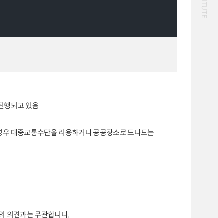
화물
대중교통
일반사업보고서
기획도서
철도
운임
2024년 국가교통조사 및
2024 생활물류 서비스
분석 요약보고서
보고서
전국여객OD
여객통행량
택배
배달대행
퀵서비스
통행발생모형
수단분담모형
소화물배송대행
여객OD현행화
권역별통행지표
2025.09.30
사회경제지표
교통수요예측
2024.12.31
진행되고 있음
 경우 대중교통수단을 리용하거나 공공장소로 드나드는
진의 의견과는 무관합니다.