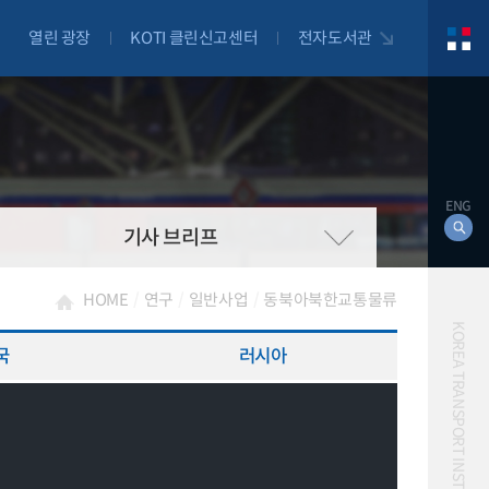
열린 광장
KOTI 클린신고센터
전자도서관
ENG
기사 브리프
HOME
연구
일반사업
동북아북한교통물류
KOREA TRANSPORT INSTITUTE
국
러시아
대북
자전거
자율주행
물류
항공
교통혼잡비용