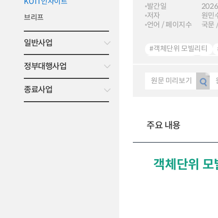
KOTI 인사이트
발간일
2026
저자
원민
브리프
언어 / 페이지수
국문 /
일반사업
#객체단위 모빌리티
#KOTI Insight
#KO
정부대행사업
원문 미리보기
종료사업
주요 내용
객체단위 모