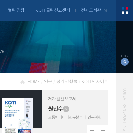
열린 광장
KOTI 클린신고센터
전자도서관
78
ENG
HOME
연구
정기 간행물
KOTI 인사이트
KOREA TRANSPORT INSTITUTE
저자 발간 보고서
원민수
대북
자전거
교통빅데이터연구본부
연구위원
자율주행
물류
항공
교통혼잡비용