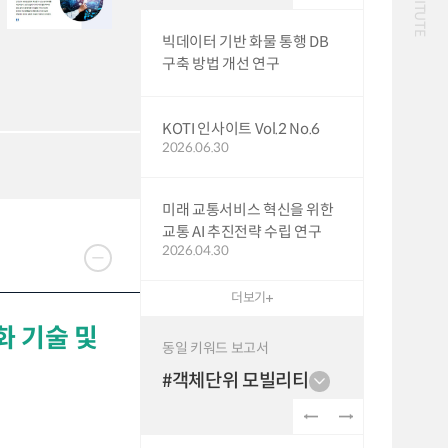
화물
대중교통
일반사업보고서
기획도서
빅데이터 기반 화물 통행 DB
철도
운임
구축 방법 개선 연구
2024년 국가교통조사 및
2024 생활물류 서비스
분석 요약보고서
보고서
전국여객OD
여객통행량
택배
배달대행
퀵서비스
KOTI 인사이트 Vol.2 No.6
통행발생모형
수단분담모형
소화물배송대행
2026.06.30
여객OD현행화
권역별통행지표
2025.09.30
사회경제지표
교통수요예측
2024.12.31
미래 교통서비스 혁신을 위한
교통 AI 추진전략 수립 연구
2026.04.30
더보기
 기술 및
동일 키워드 보고서
#객체단위 모빌리티