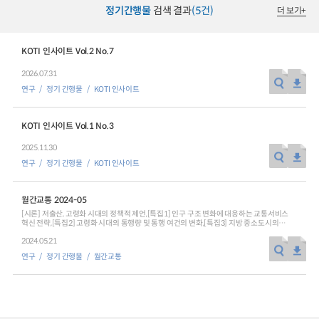
정기간행물
검색 결과
(5건)
더 보기
+
KOTI 인사이트 Vol.2 No.7
2026.07.31
연구
정기 간행물
KOTI 인사이트
KOTI 인사이트 Vol.1 No.3
2025.11.30
연구
정기 간행물
KOTI 인사이트
월간교통 2024-05
[시론] 저출산, 고령화 시대의 정책적 제언,[특집1] 인구 구조 변화에 대응하는 교통서비스
혁신 전략,[특집2] 고령화 시대의 통행량 및 통행 여건의 변화,[특집3] 지방 중소도시의
고령화 및 인구감소에 대비한 이동권 확보방안,[특집4] 저출산·고령화 시대의 국토
2024.05.21
공간구조 변화와 대응과제,[특집5] 노인 1천만 시대를 대비하는 노인복지정책,[사진으로 본
교통] 한국의 80~90년대를 연상케 하는 우즈베키스탄 교통,[통계로 본 교통·물류]
연구
정기 간행물
월간교통
도로교통사고비용 추이, 시도별 도로교통사고비용(사고건수 기준) 외,[KOTI가 만난 사람]
김용석 의정부도시공사 사장 “경기 북부의 핵심도시, 의정부의 미래를 만들어 가겠습니다”,
[KOTI NEWS] ‘한국교통연구원-충북연구원’ 업무협약 외,[숨은 교통 찾기] 지하철 경로검색
서비스의 발전 방향,[글로벌 교통 동향] 교통산업의 경향 분석,[교통 관련 보도자료 중계]
보도자료를 통해 본 주요 교통뉴스,[교통 SPOT] 회전 교차로 안전 운전 가이드