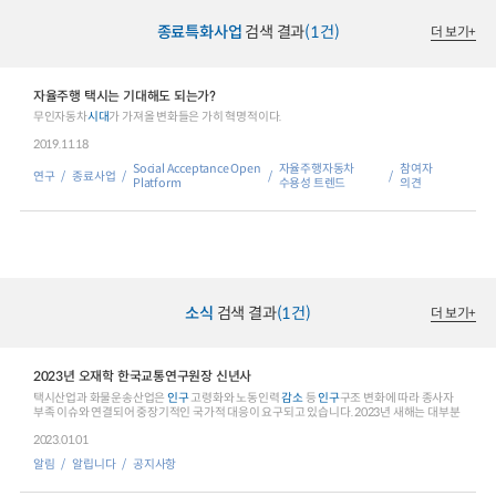
종료특화사업
검색 결과
(1건)
더 보기
+
자율주행 택시는 기대해도 되는가?
무인자동차
시대
가 가져올 변화들은 가히 혁명적이다.
2019.11.18
Social Acceptance Open
자율주행자동차
참여자
연구
종료사업
Platform
수용성 트렌드
의견
소식
검색 결과
(1건)
더 보기
+
2023년 오재학 한국교통연구원장 신년사
택시산업과 화물운송산업은
인구
고령화와 노동인력
감소
등
인구
구조 변화에 따라 종사자
부족 이슈와 연결되어 중장기적인 국가적 대응이 요구되고 있습니다. 2023년 새해는 대부분
2023.01.01
알림
알립니다
공지사항