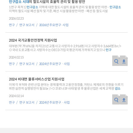
인구
감소
시대
의 철도시설의 효율적 관리 및 활용 방안
1.연구 목적 1)
인구
감소
지역에 대한 철도시설의 효율적 관리 및 활용 방안 마련 -
인구
감소
2024년 국가교통조사 및 분석
2024 생활물류 서비스 보
지역의 철도시설 폐선 절차 및 기준, 폐선 시설 활용방안 마련 - 폐선 등 철도시설
요약보고서
2026.02.23
택배
배달대행
퀵서비
연구
연구 보고서
2026년 주요연구·사업
전국여객OD
여객통행량
통행발생모형
소화물배송대행
수단분담모형
여객OD현행화
2025.09.30
2024 국가교통안전정책 지원사업
권역별통행지표
사회경제지표
대부분(약 79.6%)을 차지(21년 교통사고 사망자수 2,916명/사고 사망자수 3,664명)br />
교통수요예측
⊙국내 도로교통사고 사망자수는 OECD 가입국 평균치에 가까워지고 있으나
인구
2024.12.31
2024.02.15
연구
연구 보고서
2024년 주요연구ㆍ사업
2024 비대면 물류서비스산업 지원사업
이에 각 부처와 관련 산업 분야는 경제 활력과 고용안정창출, 저탄소 체제로의 전환을 이루기
위한 실천적 실행방안이 필요br /> ⊙코로나19 사태 발생 후 물류산업은 세계 교역량
감소
2024.02.14
연구
연구 보고서
2024년 주요연구ㆍ사업