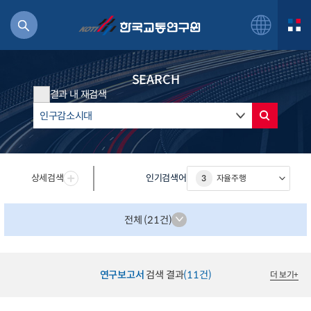
SEARCH
결과 내 재검색
북
거
상세검색
인기검색어
3
자율주행
주행
항공
잡비용
전체 (21건)
물
교통
운임
연구보고서
검색 결과
(11건)
더 보기
+
일반사업보고서
기획도서